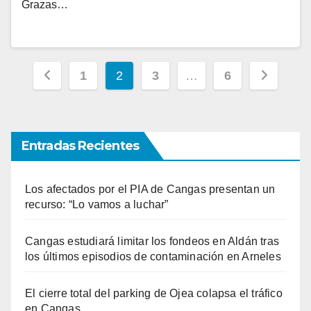
Grazas…
Paginación
1
2
3
…
6
de
entradas
Entradas Recientes
Los afectados por el PIA de Cangas presentan un
recurso: “Lo vamos a luchar”
Cangas estudiará limitar los fondeos en Aldán tras
los últimos episodios de contaminación en Arneles
El cierre total del parking de Ojea colapsa el tráfico
en Cangas