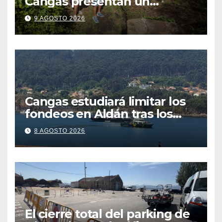
Cangas presentan un
recurso: “Lo vamos a luchar”
9 AGOSTO 2026
Cangas estudiará limitar los
fondeos en Aldán tras los
últimos episodios de
8 AGOSTO 2026
contaminación en Arneles
El cierre total del parking de