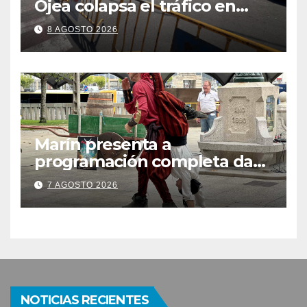
Ojea colapsa el tráfico en
Cangas
8 AGOSTO 2026
Marín presenta a
programación completa da
Festa Corsaria, que bate
7 AGOSTO 2026
todos os récords de
participación con 100
solicitudes de mesas
NOTICIAS RECIENTES