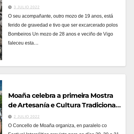
conducía en Nerga
3 JULIO 2022
O seu acompañante, outro mozo de 19 anos, está
ferido de gravedad e tivo que ser excarcerado polos
Bombeiros Un mozo de 28 anos e veciño de Vigo
faleceu esta…
Moaña celebra a primeira Mostra
de Artesanía e Cultura Tradicional
AMOA
2 JULIO 2022
O Concello de Moaña organiza, en paralelo co