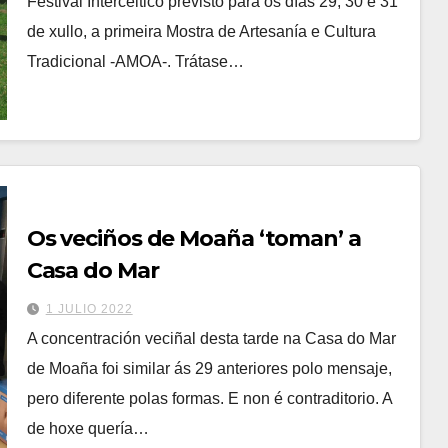
Festival Intercéltico previsto para os días 29, 30 e 31
de xullo, a primeira Mostra de Artesanía e Cultura
Tradicional -AMOA-. Trátase…
Os veciños de Moaña ‘toman’ a
Casa do Mar
1 JULIO 2022
A concentración veciñal desta tarde na Casa do Mar
de Moaña foi similar ás 29 anteriores polo mensaje,
pero diferente polas formas. E non é contraditorio. A
de hoxe quería…