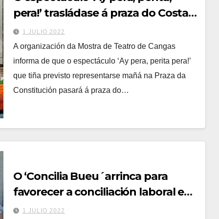
pera!’ trasládase á praza do Costal
e a obra de Bob Pop suspéndese
1 JULIO 2022
por Covid
A organización da Mostra de Teatro de Cangas
informa de que o espectáculo ‘Ay pera, perita pera!’
que tiña previsto representarse mañá na Praza da
Constitución pasará á praza do…
O ‘Concilia Bueu´arrinca para
favorecer a conciliación laboral e
familiar no verán
1 JULIO 2022