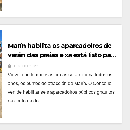
Marín habilita os aparcadoiros de
verán das praias e xa está listo para
usar o novo de Rúa Quevedo
1 JULIO 2022
Volve o bo tempo e as praias serán, coma todos os
anos, os puntos de atracción de Marín. O Concello
ven de habilitar seis aparcadoiros públicos gratuitos
na contorna do…