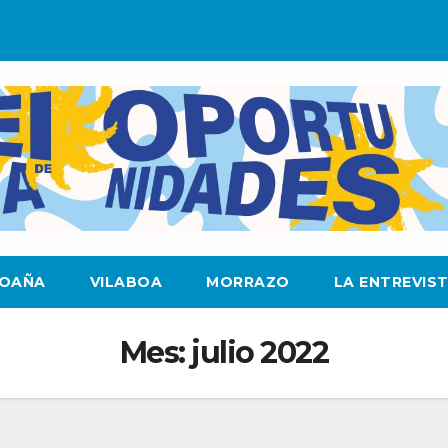
OAÑA
VILABOA
MORRAZO
LA ENTREVIS
Mes:
julio 2022