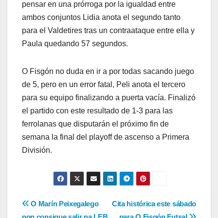
pensar en una prórroga por la igualdad entre
ambos conjuntos Lidia anota el segundo tanto
para el Valdetires tras un contraataque entre ella y
Paula quedando 57 segundos.
O Fisgón no duda en ir a por todas sacando juego
de 5, pero en un error fatal, Peli anota el tercero
para su equipo finalizando a puerta vacía. Finalizó
el partido con este resultado de 1-3 para las
ferrolanas que disputarán el próximo fin de
semana la final del playoff de ascenso a Primera
División.
Navegación
O Marín Peixegalego
Cita histórica este sábado
non consigue salir na LEB
para O Fisgón Futsal