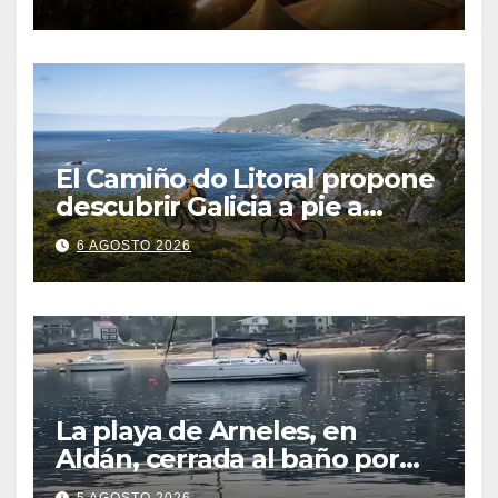
El Camiño do Litoral propone
descubrir Galicia a pie a
través de más de 1.300
6 AGOSTO 2026
kilómetros
La playa de Arneles, en
Aldán, cerrada al baño por
contaminación del agua tras
5 AGOSTO 2026