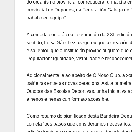
do organismo provincial por recuperar unha cita e
provincial de Deportes, da Federación Galega de 
traballo en equipo”.
A xornada contará coa celebración da XXII edición
sentido, Luisa Sánchez asegurou que a creación d
e salientou que a institución provincial quere qu
Deputación: igualdade, visibilidade e recoñecemen
Adicionalmente, e ao abeiro de O Noso Club, a xor
traiñeiras entre as novas xeracións. Así, a prim
Outdoor das Escolas Deportivas, unha iniciativa ab
a nenos e nenas cun formato accesible.
Como resumo do significado desta Bandeira Depu
con ela “tres pasos que consideramos necesarios:
edición feminina e promocionamos o deporte desd