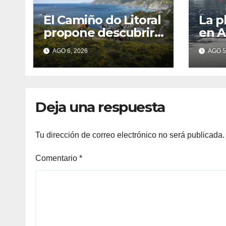
El Camiño do Litoral
La p
propone descubrir
en A
Galicia a pie a través
baño
AGO 6, 2026
AGO 5
de más de 1.300
cont
kilómetros
agua
dete
feca
Deja una respuesta
Tu dirección de correo electrónico no será publicada.
Comentario
*