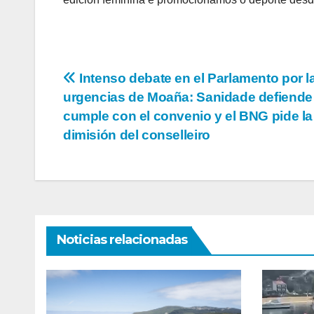
Navegación
Intenso debate en el Parlamento por l
urgencias de Moaña: Sanidade defiende
de
cumple con el convenio y el BNG pide la
entradas
dimisión del conselleiro
Noticias relacionadas