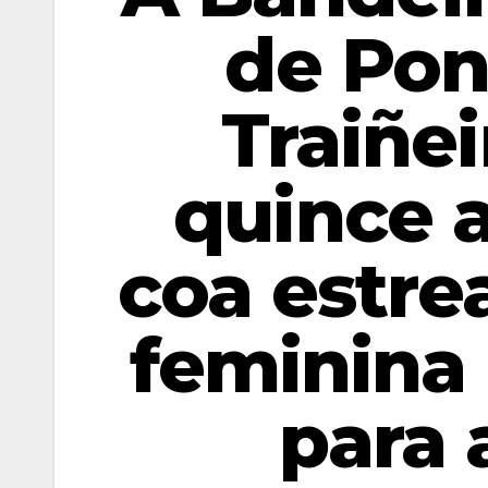
de Pon
Traiñei
quince 
coa estre
feminina 
para 