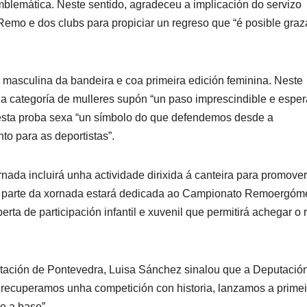
mblemática. Neste sentido, agradeceu a implicación do servizo
Remo e dos clubs para propiciar un regreso que “é posible graz
 masculina da bandeira e coa primeira edición feminina. Neste
a categoría de mulleres supón “un paso imprescindible e espe
e esta proba sexa “un símbolo do que defendemos desde a
to para as deportistas”.
nada incluirá unha actividade dirixida á canteira para promover
eira parte da xornada estará dedicada ao Campionato Remoergóm
erta de participación infantil e xuvenil que permitirá achegar o
tación de Pontevedra, Luisa Sánchez sinalou que a Deputació
 recuperamos unha competición con historia, lanzamos a primei
e a base”.