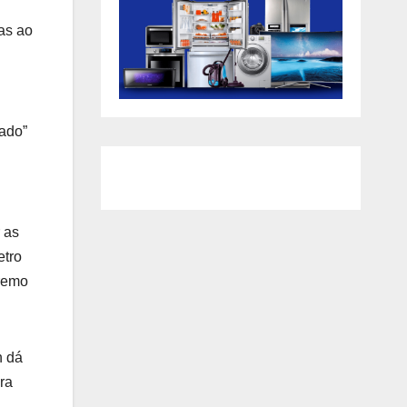
as ao
rado”
 as
etro
 remo
n dá
ra