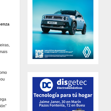
senza
eiras,
emais
como
 ou
lega
ión”