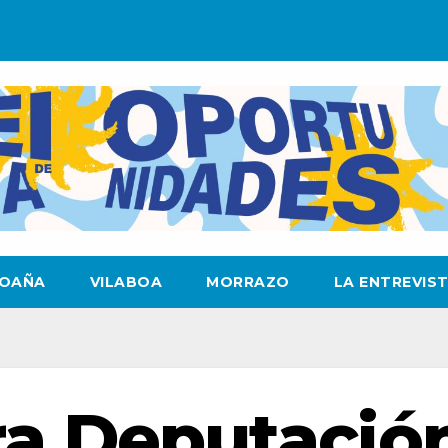
OAÑA
VILABOA
MORRAZO
LA ENTREVIS
ra Deputació