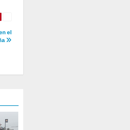
en el
aña