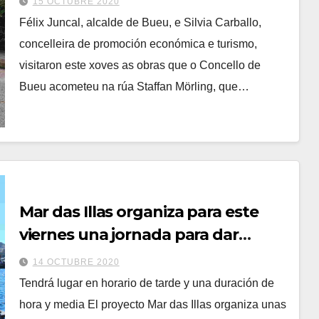
15 OCTUBRE 2020
Félix Juncal, alcalde de Bueu, e Silvia Carballo,
concelleira de promoción económica e turismo,
visitaron este xoves as obras que o Concello de
Bueu acometeu na rúa Staffan Mörling, que…
Mar das Illas organiza para este
viernes una jornada para dar
mostrar las actividades de turismo
14 OCTUBRE 2020
marinero y pescaturismo
Tendrá lugar en horario de tarde y una duración de
hora y media El proyecto Mar das Illas organiza unas