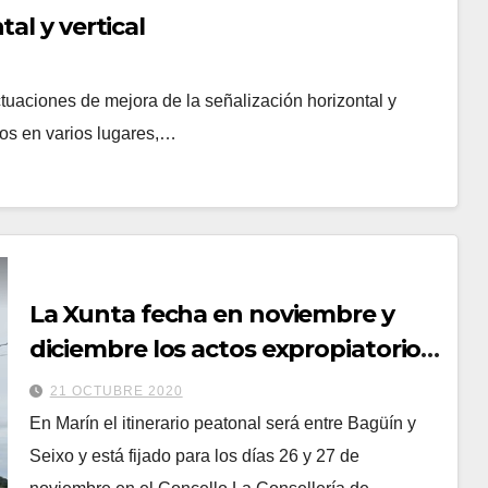
al y vertical
tuaciones de mejora de la señalización horizontal y
jos en varios lugares,…
La Xunta fecha en noviembre y
diciembre los actos expropiatorios
para construir las sendas
21 OCTUBRE 2020
peatonales en Bueu y Marín
En Marín el itinerario peatonal será entre Bagüín y
Seixo y está fijado para los días 26 y 27 de