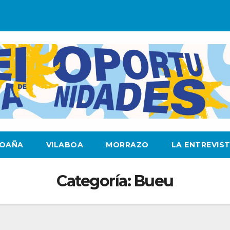
OAÑA
VILABOA
MORRAZO
LA ENTREVIS
Categoría:
Bueu