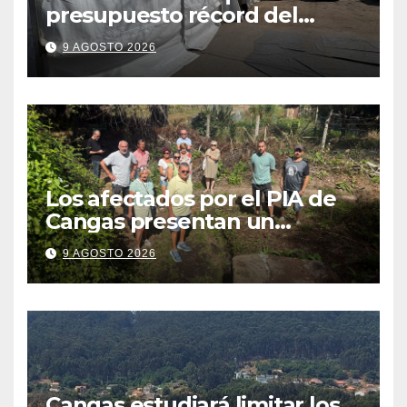
presupuesto récord del
Cristo se traduzca en unas
9 AGOSTO 2026
fiestas más plurales
Los afectados por el PIA de
Cangas presentan un
recurso: “Lo vamos a luchar”
9 AGOSTO 2026
Cangas estudiará limitar los