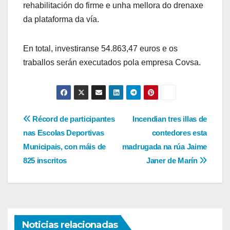
rehabilitación do firme e unha mellora do drenaxe
da plataforma da vía.
En total, investiranse 54.863,47 euros e os
traballos serán executados pola empresa Covsa.
Navegación
Récord de participantes
Incendian tres illas de
nas Escolas Deportivas
contedores esta
de
Municipais, con máis de
madrugada na rúa Jaime
entradas
825 inscritos
Janer de Marín
Noticias relacionadas