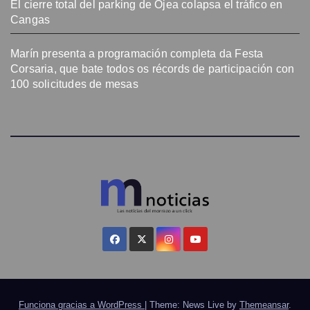
El cierre total del parking de Ojea colapsa el tráfico en
Cangas
Marín presenta a programación completa da Festa
Corsaria, que bate todos os récords de participación con
100 solicitudes de mesas
Funciona gracias a WordPress
|
Theme: News Live by
Themeansar
.