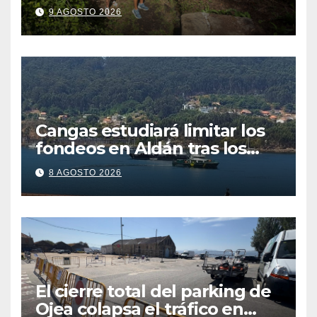
recurso: “Lo vamos a luchar”
9 AGOSTO 2026
Cangas estudiará limitar los
fondeos en Aldán tras los
últimos episodios de
8 AGOSTO 2026
contaminación en Arneles
El cierre total del parking de
Ojea colapsa el tráfico en