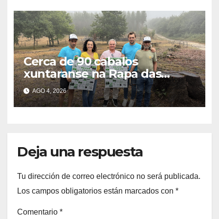
Cerca de 90 cabalos
xuntaranse na Rapa das
Bestas do Monte Gagán esta
AGO 4, 2026
fin de semana
Deja una respuesta
Tu dirección de correo electrónico no será publicada.
Los campos obligatorios están marcados con
*
Comentario
*