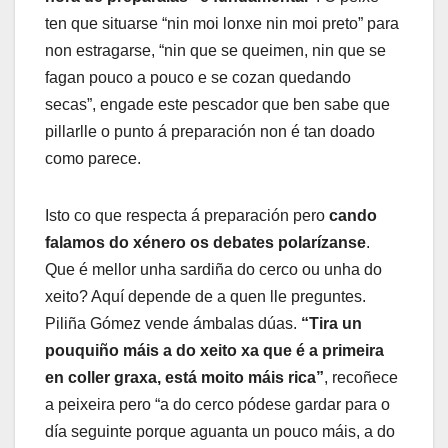
ten que situarse “nin moi lonxe nin moi preto” para
non estragarse, “nin que se queimen, nin que se
fagan pouco a pouco e se cozan quedando
secas”, engade este pescador que ben sabe que
pillarlle o punto á preparación non é tan doado
como parece.
Isto co que respecta á preparación pero
cando
falamos do xénero os debates polarízanse
.
Que é mellor unha sardiña do cerco ou unha do
xeito? Aquí depende de a quen lle preguntes.
Piliña Gómez vende ámbalas dúas.
“Tira un
pouquiño máis a do xeito xa que é a primeira
en coller graxa, está moito máis rica”
, recoñece
a peixeira pero “a do cerco pódese gardar para o
día seguinte porque aguanta un pouco máis, a do