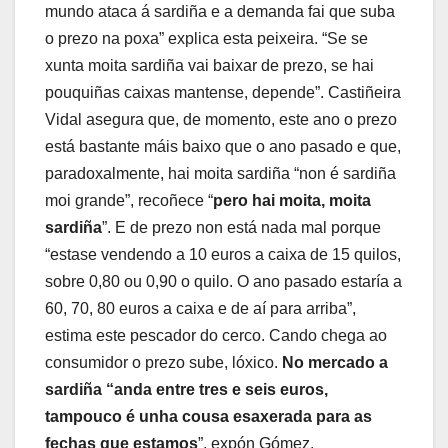
mundo ataca á sardiña e a demanda fai que suba
o prezo na poxa” explica esta peixeira. “Se se
xunta moita sardiña vai baixar de prezo, se hai
pouquiñas caixas mantense, depende”. Castiñeira
Vidal asegura que, de momento, este ano o prezo
está bastante máis baixo que o ano pasado e que,
paradoxalmente, hai moita sardiña “non é sardiña
moi grande”, recoñece “
pero hai moita, moita
sardiña
”. E de prezo non está nada mal porque
“estase vendendo a 10 euros a caixa de 15 quilos,
sobre 0,80 ou 0,90 o quilo. O ano pasado estaría a
60, 70, 80 euros a caixa e de aí para arriba”,
estima este pescador do cerco. Cando chega ao
consumidor o prezo sube, lóxico.
No mercado a
sardiña “anda entre tres e seis euros,
tampouco é unha cousa esaxerada para as
fechas que estamos
”, expón Gómez.