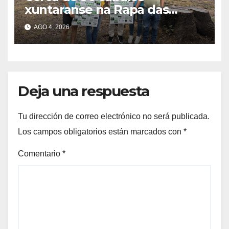
xuntaranse na Rapa das
Bestas do Monte Gagán esta
AGO 4, 2026
fin de semana
Deja una respuesta
Tu dirección de correo electrónico no será publicada.
Los campos obligatorios están marcados con
*
Comentario
*