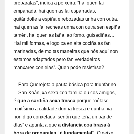
preparalas”, indica a peixeira: “hai quen fai
empanada, hai quen as fai esparradas,
quitándolle a espiña e rebozadas unha con outra,
hai quen as fai recheas unha con outra sen espiña
tamén, hai quen as laña, ao forno, guisadiñas…
Hai mil formas, e logo xa en alta cociña as fan
marinadas, de moitas maneiras que nós aquí non
estamos adaptados pero fan verdadeiros
manxares con elas”. Quen pode resistirse?
Para Querejeta a pauta básica para triunfar no
San Xoán, xa sexa coa familia ou cos amigos,
é
que a sardiña sexa fresca
porque “nótase
moitísimo a calidade dunha fresca e dunha, xa
non digo conxelada, senón que teña un par de
días” e apunta a que
a distancia coa brasa á
hora de preparalas “é fundamental”
. O peixe