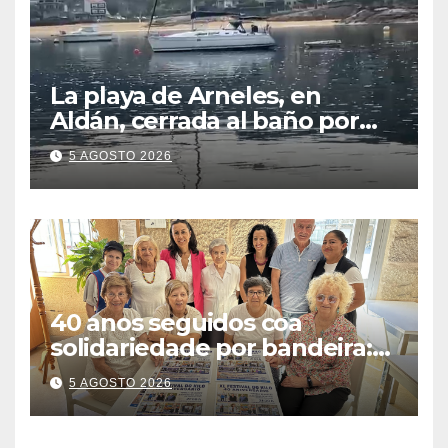
La playa de Arneles, en
Aldán, cerrada al baño por
contaminación del agua tras
5 AGOSTO 2026
detectarse restos fecales
40 anos seguidos coa
solidariedade por bandeira:
este venres celébrase o
5 AGOSTO 2026
Festival do Kilo no Auditorio