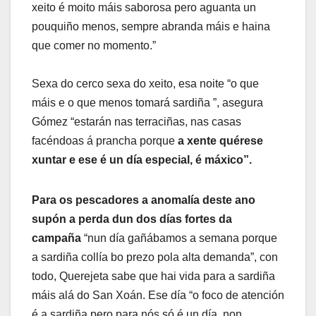
xeito é moito máis saborosa pero aguanta un
pouquiño menos, sempre abranda máis e haina
que comer no momento.”
Sexa do cerco sexa do xeito, esa noite “o que
máis e o que menos tomará sardiña ”, asegura
Gómez “estarán nas terraciñas, nas casas
facéndoas á prancha porque
a xente quérese
xuntar e ese é un día especial, é máxico”.
Para os pescadores a anomalía deste ano
supón a perda dun dos días fortes da
campaña
“nun día gañábamos a semana porque
a sardiña collía bo prezo pola alta demanda”, con
todo, Querejeta sabe que hai vida para a sardiña
máis alá do San Xoán. Ese día “o foco de atención
é a sardiña pero para nós só é un día, non