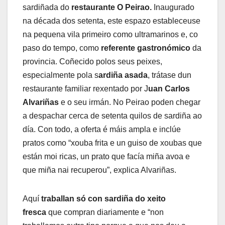
sardiñada do
restaurante O Peirao.
Inaugurado
na década dos setenta, este espazo estableceuse
na pequena vila primeiro como ultramarinos e, co
paso do tempo, como
referente gastronómico
da
provincia. Coñecido polos seus peixes,
especialmente pola s
ardiña asada
, trátase dun
restaurante familiar rexentado por J
uan Carlos
Alvariñas
e o seu irmán. No Peirao poden chegar
a despachar cerca de setenta quilos de sardiña ao
día. Con todo, a oferta é máis ampla e inclúe
pratos como “xouba frita e un guiso de xoubas que
están moi ricas, un prato que facía miña avoa e
que miña nai recuperou”, explica Alvariñas.
Aquí
traballan só con sardiña do xeito
fresca
que compran diariamente e “non