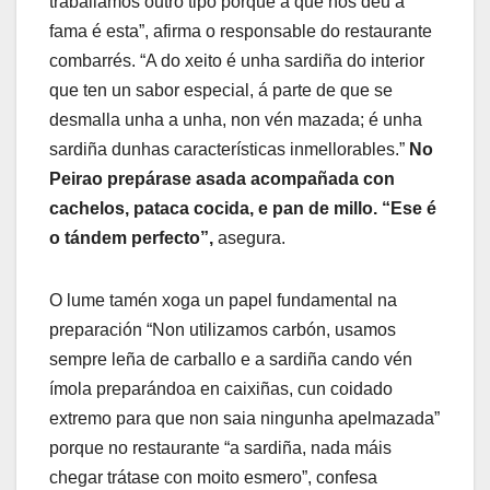
traballamos outro tipo porque a que nos deu a
fama é esta”, afirma o responsable do restaurante
combarrés. “A do xeito é unha sardiña do interior
que ten un sabor especial, á parte de que se
desmalla unha a unha, non vén mazada; é unha
sardiña dunhas características inmellorables.”
No
Peirao prepárase asada acompañada con
cachelos, pataca cocida, e pan de millo. “Ese é
o tándem perfecto”,
asegura.
O lume tamén xoga un papel fundamental na
preparación “Non utilizamos carbón, usamos
sempre leña de carballo e a sardiña cando vén
ímola preparándoa en caixiñas, cun coidado
extremo para que non saia ningunha apelmazada”
porque no restaurante “a sardiña, nada máis
chegar trátase con moito esmero”, confesa