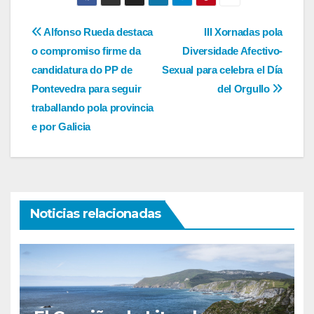
Navegación
Alfonso Rueda destaca
III Xornadas pola
o compromiso firme da
Diversidade Afectivo-
de
candidatura do PP de
Sexual para celebra el Día
entradas
Pontevedra para seguir
del Orgullo
traballando pola provincia
e por Galicia
Noticias relacionadas