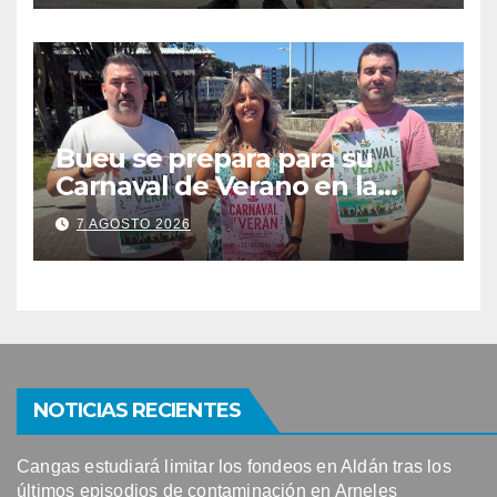
participación con 100
solicitudes de mesas
Bueu se prepara para su
Carnaval de Verano en la
Banda do Río
7 AGOSTO 2026
NOTICIAS RECIENTES
Cangas estudiará limitar los fondeos en Aldán tras los
últimos episodios de contaminación en Arneles