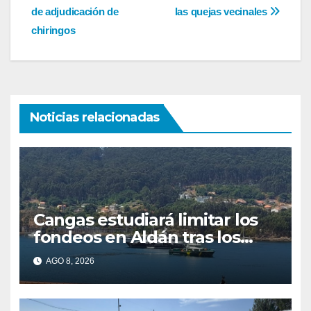
de
de adjudicación de
las quejas vecinales
entradas
chiringos
Noticias relacionadas
Cangas estudiará limitar los
fondeos en Aldán tras los
últimos episodios de
AGO 8, 2026
contaminación en Arneles