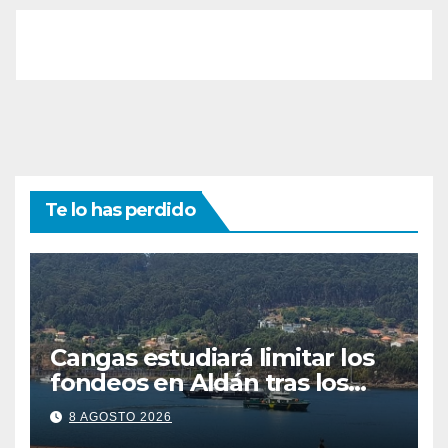
Te lo has perdido
Cangas estudiará limitar los
fondeos en Aldán tras los
últimos episodios de
8 AGOSTO 2026
contaminación en Arneles