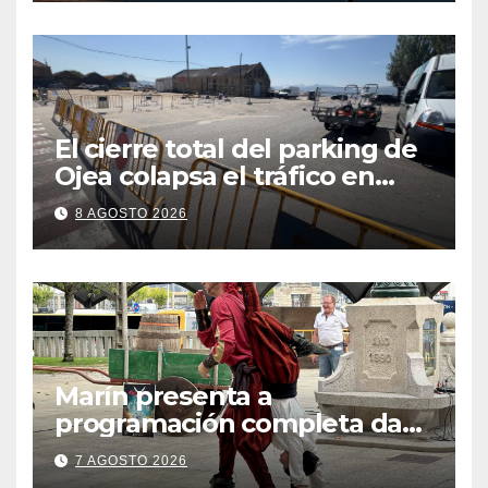
El cierre total del parking de
Ojea colapsa el tráfico en
Cangas
8 AGOSTO 2026
Marín presenta a
programación completa da
Festa Corsaria, que bate
7 AGOSTO 2026
todos os récords de