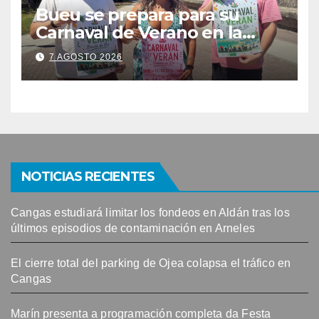
Bueu se prepara para su
Carnaval de Verano en la
Banda do Río
7 AGOSTO 2026
NOTICIAS RECIENTES
Cangas estudiará limitar los fondeos en Aldán tras los
últimos episodios de contaminación en Arneles
El cierre total del parking de Ojea colapsa el tráfico en
Cangas
Marín presenta a programación completa da Festa