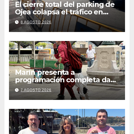
El cierre total del parking de
Ojea colapsa el tráfico en
Cangas
8 AGOSTO 2026
Marín presenta a
programación completa da
Festa Corsaria, que bate
7 AGOSTO 2026
todos os récords de
participación con 100
solicitudes de mesas