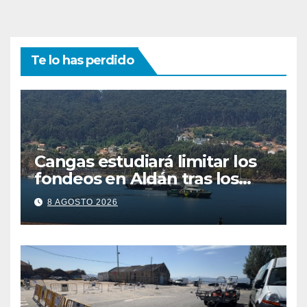
Te lo has perdido
Cangas estudiará limitar los
fondeos en Aldán tras los
últimos episodios de
8 AGOSTO 2026
contaminación en Arneles