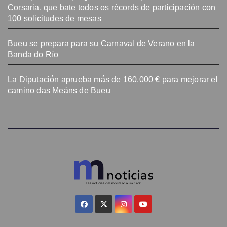
Corsaria, que bate todos os récords de participación con
100 solicitudes de mesas
Bueu se prepara para su Carnaval de Verano en la
Banda do Río
La Diputación aprueba más de 160.000 € para mejorar el
camino das Meáns de Bueu