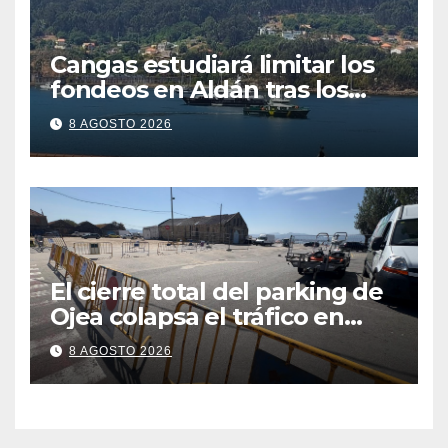
Cangas estudiará limitar los
fondeos en Aldán tras los
últimos episodios de
8 AGOSTO 2026
contaminación en Arneles
El cierre total del parking de
Ojea colapsa el tráfico en
Cangas
8 AGOSTO 2026