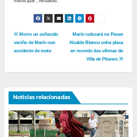
municipal”, rematou.
Navegación
Morre un coñecido
Marín colocará no Paseo
veciño de Marín nun
Alcalde Blanco unha placa
de
accidente de moto
en recordo das vítimas do
entradas
Villa de Pitanxo
Noticias relacionadas