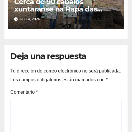
Cerca de 90 cabalos
xuntaranse na Rapa das
Bestas do Monte Gagán esta
AGO 4, 2026
fin de semana
Deja una respuesta
Tu dirección de correo electrónico no será publicada.
Los campos obligatorios están marcados con
*
Comentario
*