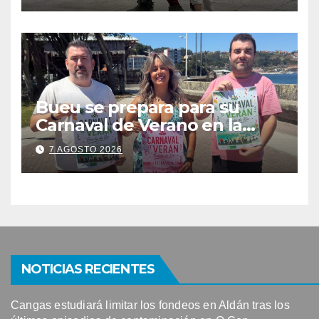
participación con 100
solicitudes de mesas
Bueu se prepara para su
Carnaval de Verano en la
Banda do Río
7 AGOSTO 2026
NOTICIAS RECIENTES
Cangas estudiará limitar los fondeos en Aldán tras los