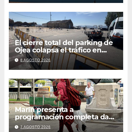
El cierre total del parking de
Ojea colapsa el tráfico en
Cangas
8 AGOSTO 2026
Marín presenta a
programación completa da
Festa Corsaria, que bate
7 AGOSTO 2026
todos os récords de