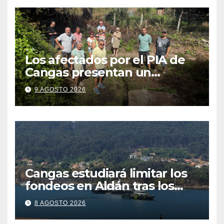
Los afectados por el PIA de
Cangas presentan un
recurso: “Lo vamos a luchar”
9 AGOSTO 2026
Cangas estudiará limitar los
fondeos en Aldán tras los
últimos episodios de
8 AGOSTO 2026
contaminación en Arneles