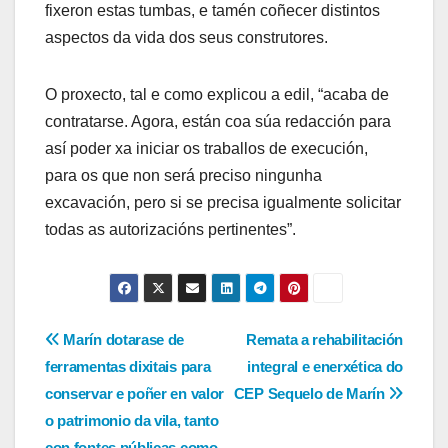
fixeron estas tumbas, e tamén coñecer distintos
aspectos da vida dos seus construtores.
O proxecto, tal e como explicou a edil, “acaba de
contratarse. Agora, están coa súa redacción para
así poder xa iniciar os traballos de execución,
para os que non será preciso ningunha
excavación, pero si se precisa igualmente solicitar
todas as autorizacións pertinentes”.
Navegación
Marín dotarase de
Remata a rehabilitación
ferramentas dixitais para
integral e enerxética do
de
conservar e poñer en valor
CEP Sequelo de Marín
entradas
o patrimonio da vila, tanto
con fontes públicas como