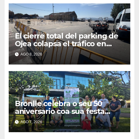
El cierre total del parking de
Ojea colapsa el tráfico en
Cangas
AGO 8, 2026
Bronlle celebra o seu 50
aniversario coa sua festa
popular o vindeiro sábado 15
AGO 7, 2026
de agosto