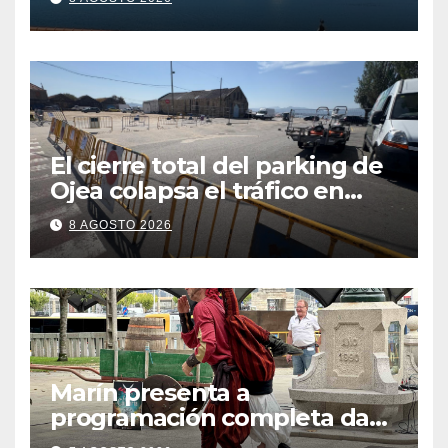
contaminación en O Con
El cierre total del parking de
Ojea colapsa el tráfico en
Cangas
8 AGOSTO 2026
Marín presenta a
programación completa da
Festa Corsaria, que bate