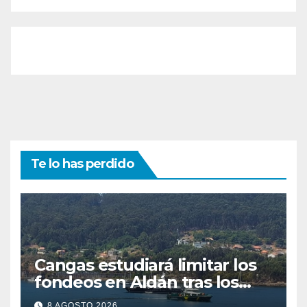
Te lo has perdido
Cangas estudiará limitar los
fondeos en Aldán tras los
últimos episodios de
8 AGOSTO 2026