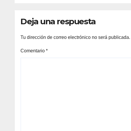
inmersiva que
por 
reinventa la
dura
presentación
Baix
Deja una respuesta
literaria en Bueu
Tu dirección de correo electrónico no será publicada.
Comentario
*