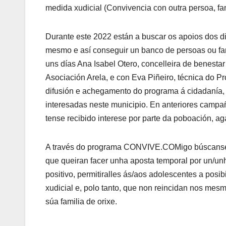
medida xudicial (Convivencia con outra persoa, fam
Durante este 2022 están a buscar os apoios dos di
mesmo e así conseguir un banco de persoas ou fami
uns días Ana Isabel Otero, concelleira de benestar 
Asociación Arela, e con Eva Piñeiro, técnica do 
difusión e achegamento do programa á cidadanía, 
interesadas neste municipio. En anteriores camp
tense recibido interese por parte da poboación, a
A través do programa CONVIVE.COMigo búscanse fa
que queiran facer unha aposta temporal por un/unh
positivo, permitiralles ás/aos adolescentes a posi
xudicial e, polo tanto, que non reincidan nos mesm
súa familia de orixe.