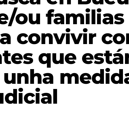
e/ou familias
a convivir co
tes que está
r unha medid
dicial