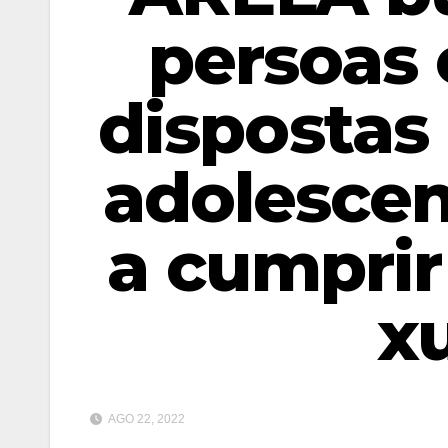
persoas 
dispostas 
adolescen
a cumpri
xu
AGO 22, 2022