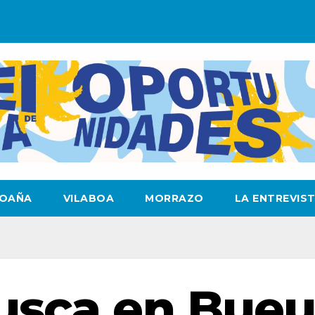
OAÑA
VILABOA
MORRAZO
LA ENTREVIS
usca en Bue