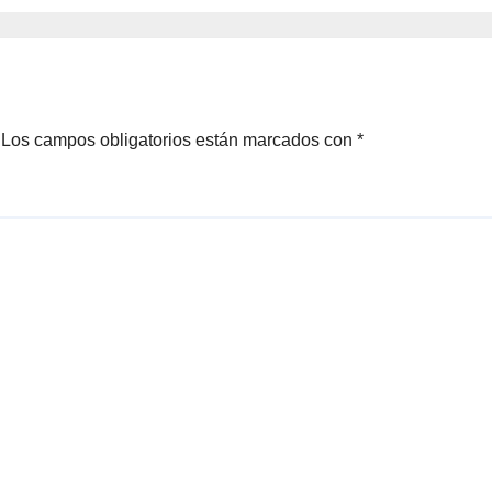
su cierre
nte el SonRías
as
Los campos obligatorios están marcados con
*