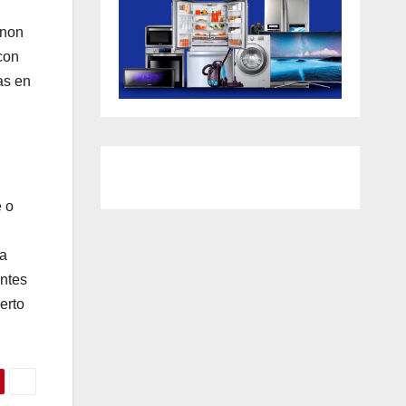
 non
con
as en
 o
ia
entes
erto