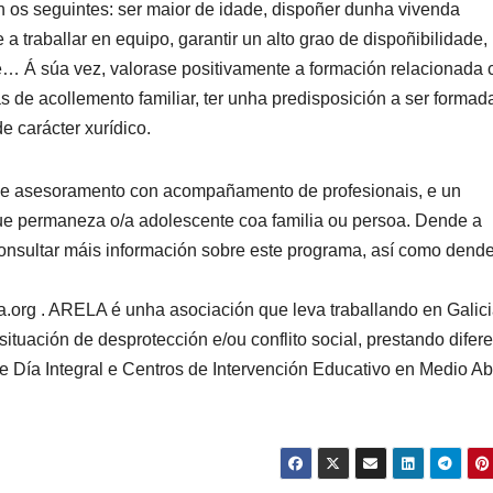
n os seguintes: ser maior de idade, dispoñer dunha vivenda
 traballar en equipo, garantir un alto grao de dispoñibilidade,
e… Á súa vez, valorase positivamente a formación relacionada 
s de acollemento familiar, ter unha predisposición a ser formad
e carácter xurídico.
, e asesoramento con acompañamento de profesionais, e un
ue permaneza o/a adolescente coa familia ou persoa. Dende a
nsultar máis información sobre este programa, así como dende
a.org . ARELA é unha asociación que leva traballando en Galic
tuación de desprotección e/ou conflito social, prestando difer
e Día Integral e Centros de Intervención Educativo en Medio Ab