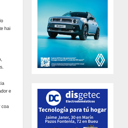
do
te hai
,
s.
ia
ador e
r coa