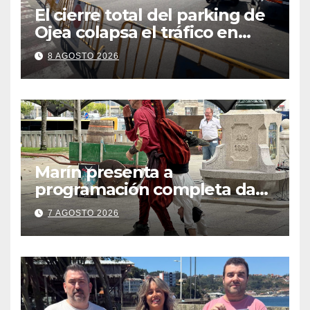
El cierre total del parking de
Ojea colapsa el tráfico en
Cangas
8 AGOSTO 2026
Marín presenta a
programación completa da
Festa Corsaria, que bate
7 AGOSTO 2026
todos os récords de
participación con 100
solicitudes de mesas