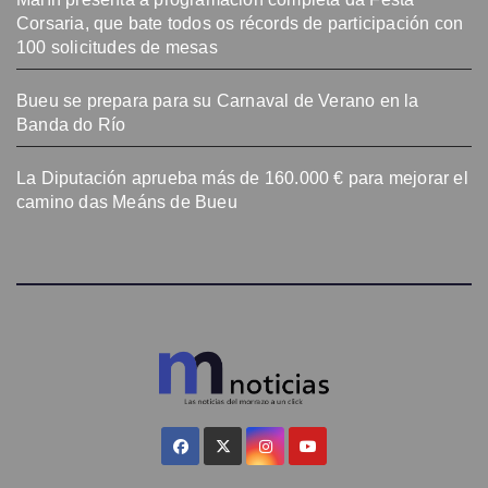
Corsaria, que bate todos os récords de participación con
100 solicitudes de mesas
Bueu se prepara para su Carnaval de Verano en la
Banda do Río
La Diputación aprueba más de 160.000 € para mejorar el
camino das Meáns de Bueu