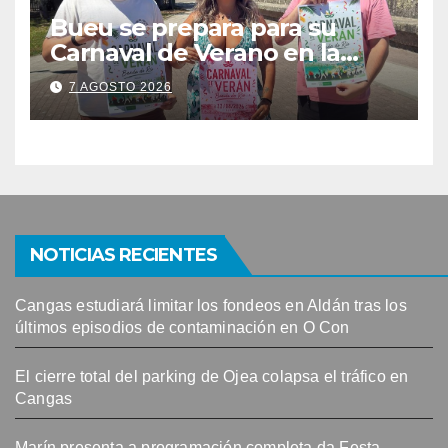
Bueu se prepara para su
Carnaval de Verano en la
Banda do Río
7 AGOSTO 2026
NOTICIAS RECIENTES
Cangas estudiará limitar los fondeos en Aldán tras los
últimos episodios de contaminación en O Con
El cierre total del parking de Ojea colapsa el tráfico en
Cangas
Marín presenta a programación completa da Festa