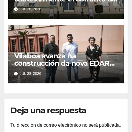
limpieza de Vilaboa tras el
JUL 28, 2026
recurso del PP
Vilaboa avanza na
construcción da nova EDAR
de Arcade nun acordo
JUL 28, 2026
estratéxico para o
saneamento da ría
Deja una respuesta
Tu dirección de correo electrónico no será publicada.