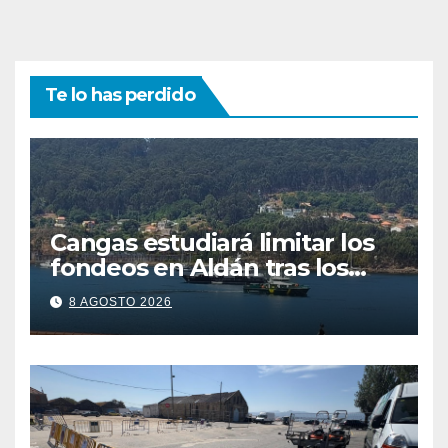
Te lo has perdido
Cangas estudiará limitar los
fondeos en Aldán tras los
últimos episodios de
8 AGOSTO 2026
contaminación en O Con