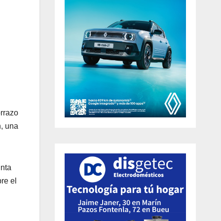
rrazo
n, una
unta
re el