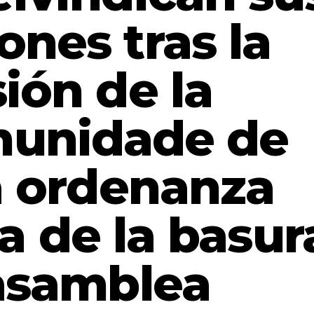
ones tras la
ión de la
unidade de
la ordenanza
a de la basur
 asamblea