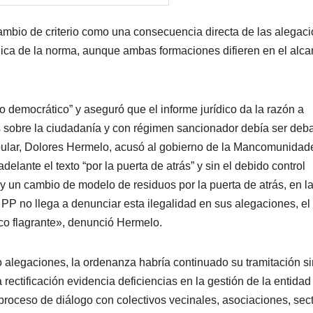
ambio de criterio como una consecuencia directa de las alegac
lica de la norma, aunque ambas formaciones difieren en el alc
o democrático” y aseguró que el informe jurídico da la razón a
sobre la ciudadanía y con régimen sancionador debía ser deba
pular, Dolores Hermelo, acusó al gobierno de la Mancomunidad
lante el texto “por la puerta de atrás” y sin el debido control
 y un cambio de modelo de residuos por la puerta de atrás, en l
 PP no llega a denunciar esta ilegalidad en sus alegaciones, el
ico flagrante», denunció Hermelo.
 alegaciones, la ordenanza habría continuado su tramitación si
 rectificación evidencia deficiencias en la gestión de la entidad
proceso de diálogo con colectivos vecinales, asociaciones, sec