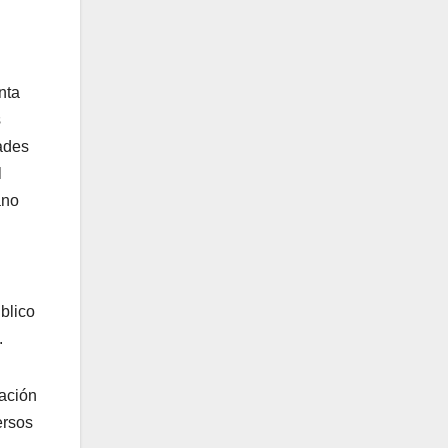
nta
s
dades
l
ano
blico
.
ación
ersos