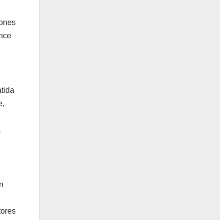
iones
ance
tida
e,
a
n
tores