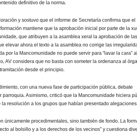
ntenido definitivo de la norma.
loración y sostuvo que el informe de Secretaría confirma que el
 formación mantiene que la aprobación inicial por parte de la xu
nidade, que atribuyen a la asamblea xeral la aprobación de la
e elevar ahora el texto a la asamblea no corrige las irregulari
da por la Mancomunidade no puede servir para “lavar la cara” a
do, AV considera que no basta con someter la ordenanza al órg
tramitación desde el principio.
dimiento, con una nueva fase de participación pública, debate
or parroquia. Asimismo, criticó que la Mancomunidade hiciera pú
te la resolución a los grupos que habían presentado alegaciones
on únicamente procedimentales, sino también de fondo. La form
to al bolsillo y a los derechos de los vecinos” y cuestiona div