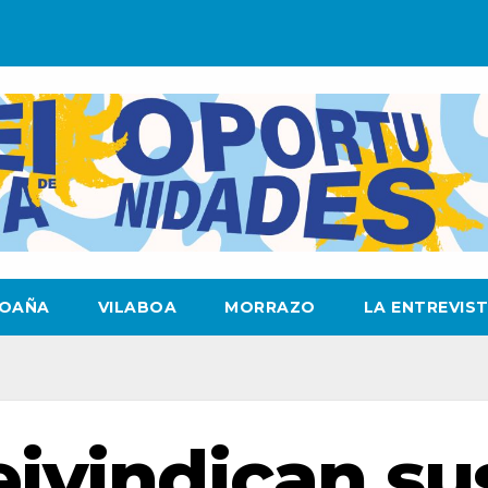
OAÑA
VILABOA
MORRAZO
LA ENTREVIS
eivindican su