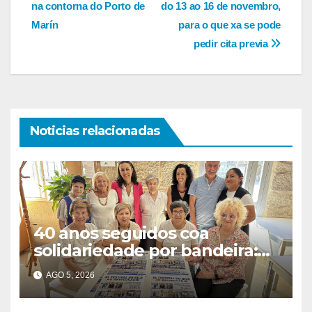
de
na contorna do Porto de
do 13 ao 16 de novembro,
entradas
Marín
para o que xa se pode
pedir cita previa
Noticias relacionadas
40 anos seguidos coa
solidariedade por bandeira:
este venres celébrase o
AGO 5, 2026
Festival do Kilo no Auditorio