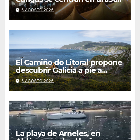
gallegos
6 AGOSTO 2026
El Camiño do Litoral propone
descubrir Galicia a pie a
través de más de 1.300
6 AGOSTO 2026
kilómetros
La playa de Arneles, en