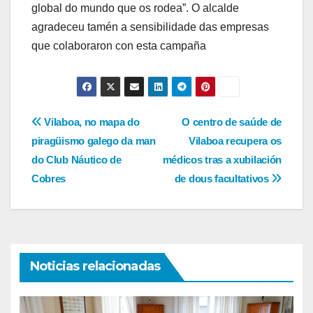
global do mundo que os rodea”. O alcalde
agradeceu tamén a sensibilidade das empresas
que colaboraron con esta campaña
Navegación
Vilaboa, no mapa do
O centro de saúde de
piragüismo galego da man
Vilaboa recupera os
de
do Club Náutico de
médicos tras a xubilación
entradas
Cobres
de dous facultativos
Noticias relacionadas