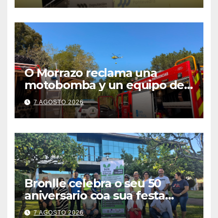
O Morrazo reclama una
motobomba y un equipo de
brigadistas contra incendios
7 AGOSTO 2026
ante el aumento de conatos
de fuego en la comarca
Bronlle celebra o seu 50
aniversario coa sua festa
popular o vindeiro sábado 15
7 AGOSTO 2026