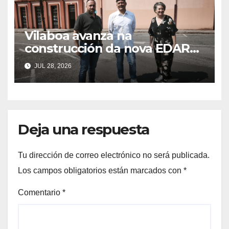
Vilaboa avanza na
construcción da nova EDAR
de Arcade nun acordo
JUL 28, 2026
estratéxico para o
saneamento da ría
Deja una respuesta
Tu dirección de correo electrónico no será publicada.
Los campos obligatorios están marcados con
*
Comentario
*