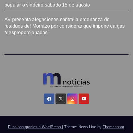
popular o vindeiro sábado 15 de agosto
AV presenta alegaciones contra la ordenanza de
residuos del Morrazo por considerar que impone cargas
“desproporcionadas”
Funciona gracias a WordPress
|
Theme: News Live by
Themeansar
.