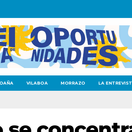
OAÑA
VILABOA
MORRAZO
LA ENTREVIS
 se concentr