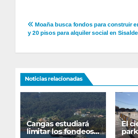
Navegación
Moaña busca fondos para construir en
y 20 pisos para alquiler social en Sisalde
de
entradas
Noticias relacionadas
Cangas estudiará
El ci
limitar los fondeos
park