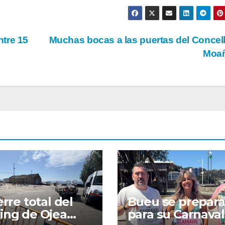
tre 15
Muchas bocas a las puertas del Concel
Moa
erre total del
Bueu se prepara
ing de Ojea
para su Carnaval