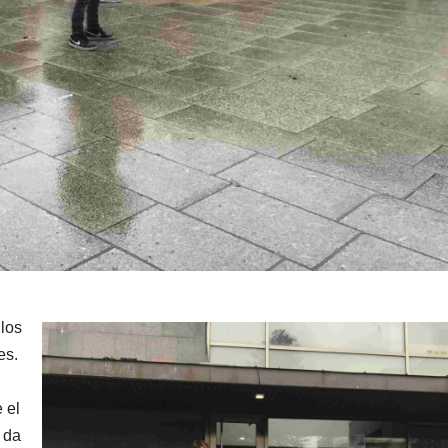
los
es.
 el
 da