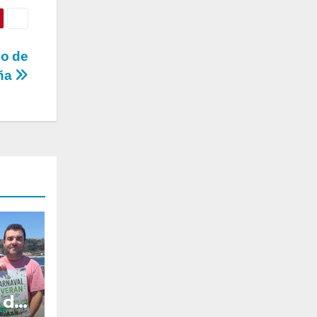
lo de
ña
 de