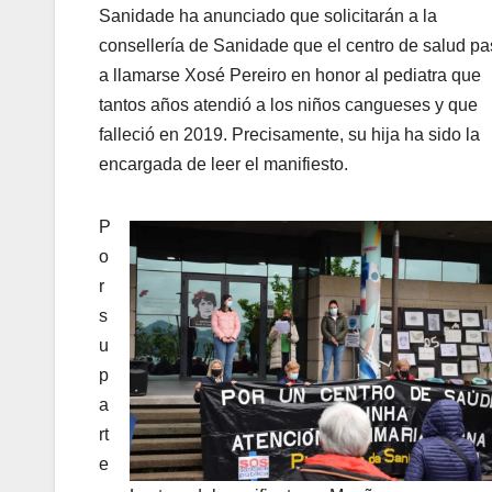
Sanidade ha anunciado que solicitarán a la
consellería de Sanidade que el centro de salud p
a llamarse Xosé Pereiro en honor al pediatra que
tantos años atendió a los niños cangueses y que
falleció en 2019. Precisamente, su hija ha sido la
encargada de leer el manifiesto.
P
o
r
s
u
p
a
rt
e