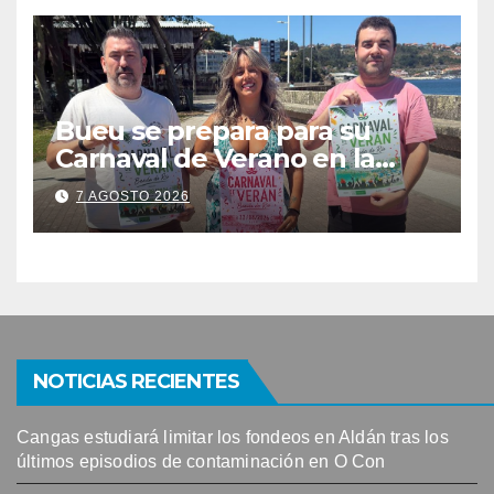
solicitudes de mesas
Bueu se prepara para su
Carnaval de Verano en la
Banda do Río
7 AGOSTO 2026
NOTICIAS RECIENTES
Cangas estudiará limitar los fondeos en Aldán tras los
últimos episodios de contaminación en O Con