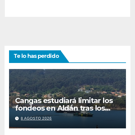
Te lo has perdido
Cangas estudiará limitar los
fondeos en Aldán tras los
últimos episodios de
8 AGOSTO 2026
contaminación en O Con