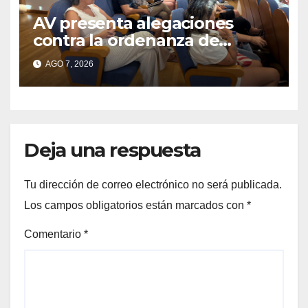
AV presenta alegaciones
contra la ordenanza de
residuos del Morrazo por
AGO 7, 2026
considerar que impone
cargas “desproporcionadas”
Deja una respuesta
Tu dirección de correo electrónico no será publicada.
Los campos obligatorios están marcados con
*
Comentario
*