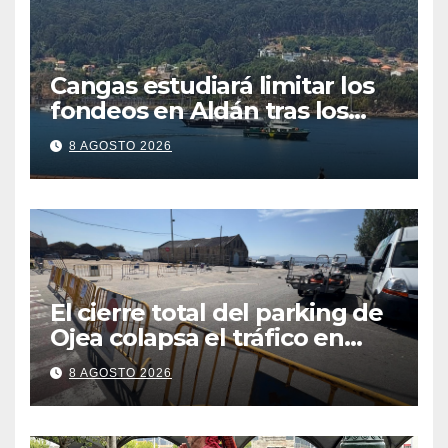
Cangas estudiará limitar los
fondeos en Aldán tras los
últimos episodios de
8 AGOSTO 2026
contaminación en O Con
El cierre total del parking de
Ojea colapsa el tráfico en
Cangas
8 AGOSTO 2026