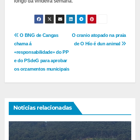
longo da vindeira semana.
Navegación
O BNG de Cangas
O cranio atopado na praia
chama á
de O Hío é dun animal
de
«responsabilidade» do PP
entradas
e do PSdeG para aprobar
os orzamentos municipais
Noticias relacionadas