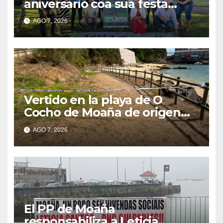
aniversario coa sua festa
popular o vindeiro sábado 15
AGO 7, 2026
de agosto
Vertido en la playa de O
Cocho de Moaña de origen
desconocido
AGO 7, 2026
El PP de Moaña
responsabiliza a Leticia