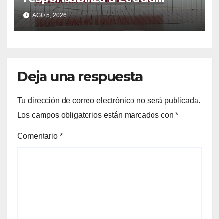
Santos de poner en riesgo la
AGO 5, 2026
construcción de viviendas
sociales de As Raíñas
Deja una respuesta
Tu dirección de correo electrónico no será publicada.
Los campos obligatorios están marcados con
*
Comentario
*