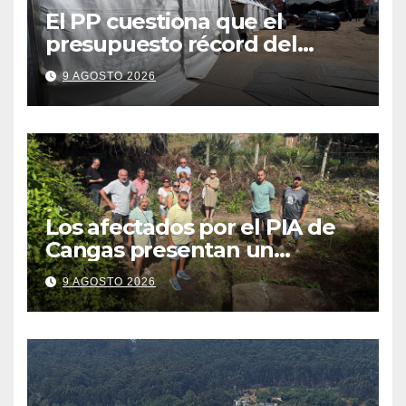
El PP cuestiona que el
presupuesto récord del
Cristo se traduzca en unas
9 AGOSTO 2026
fiestas más plurales
Los afectados por el PIA de
Cangas presentan un
recurso: “Lo vamos a luchar”
9 AGOSTO 2026