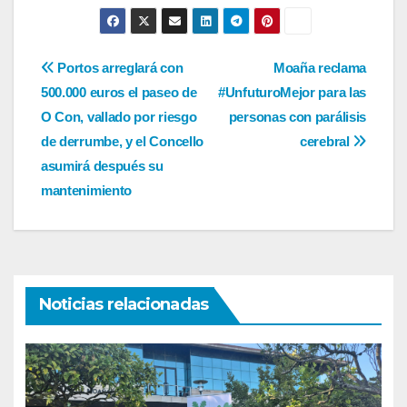
Navegación
Portos arreglará con
Moaña reclama
500.000 euros el paseo de
#UnfuturoMejor para las
de
O Con, vallado por riesgo
personas con parálisis
entradas
de derrumbe, y el Concello
cerebral
asumirá después su
mantenimiento
Noticias relacionadas