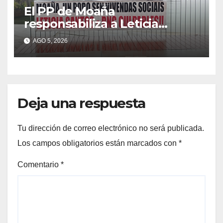
El PP de Moaña
responsabiliza a Leticia
Santos de poner en riesgo la
AGO 5, 2026
construcción de viviendas
sociales de As Raíñas
Deja una respuesta
Tu dirección de correo electrónico no será publicada.
Los campos obligatorios están marcados con
*
Comentario
*