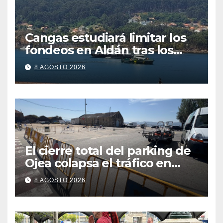
Cangas estudiará limitar los
fondeos en Aldán tras los
últimos episodios de
8 AGOSTO 2026
contaminación en O Con
El cierre total del parking de
Ojea colapsa el tráfico en
Cangas
8 AGOSTO 2026