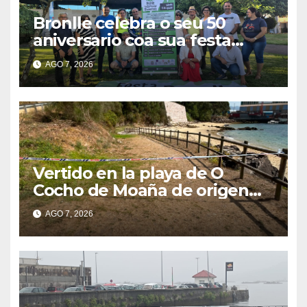
Bronlle celebra o seu 50
aniversario coa sua festa
popular o vindeiro sábado 15
AGO 7, 2026
de agosto
Vertido en la playa de O
Cocho de Moaña de origen
desconocido
AGO 7, 2026