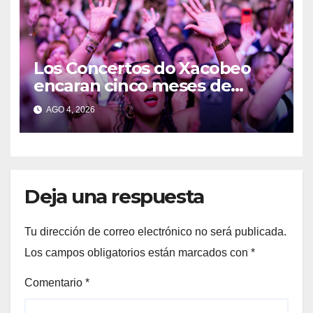
Los Concertos do Xacobeo
encaran cinco meses de
intensa actividad para
AGO 4, 2026
consolidar a Galicia como
gran destino de la música en
directo
Deja una respuesta
Tu dirección de correo electrónico no será publicada.
Los campos obligatorios están marcados con
*
Comentario
*