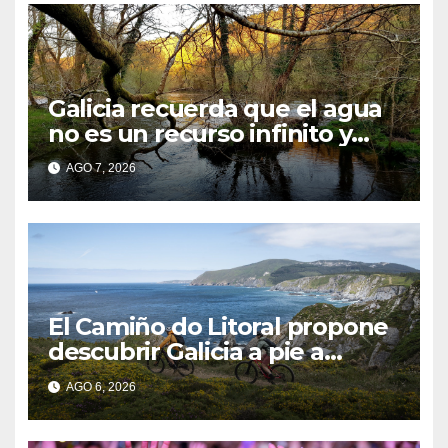
Galicia recuerda que el agua
no es un recurso infinito y
apela a convertir el ahorro en
AGO 7, 2026
un hábito diario
El Camiño do Litoral propone
descubrir Galicia a pie a
través de más de 1.300
AGO 6, 2026
kilómetros