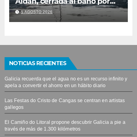
Aldán, cerrada al baño por
contaminación del agua tras
5 AGOSTO 2026
detectarse restos fecales
NOTICIAS RECIENTES
Galicia recuerda que el agua no es un recurso infinito y
apela a convertir el ahorro en un hábito diario
Las Festas do Cristo de Cangas se centran en artistas
gallegos
El Camiño do Litoral propone descubrir Galicia a pie a
través de más de 1.300 kilómetros