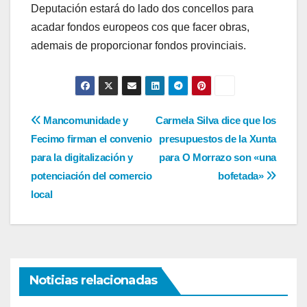
Deputación estará do lado dos concellos para
acadar fondos europeos cos que facer obras,
ademais de proporcionar fondos provinciais.
Navegación
Mancomunidade y
Carmela Silva dice que los
Fecimo firman el convenio
presupuestos de la Xunta
de
para la digitalización y
para O Morrazo son «una
entradas
potenciación del comercio
bofetada»
local
Noticias relacionadas