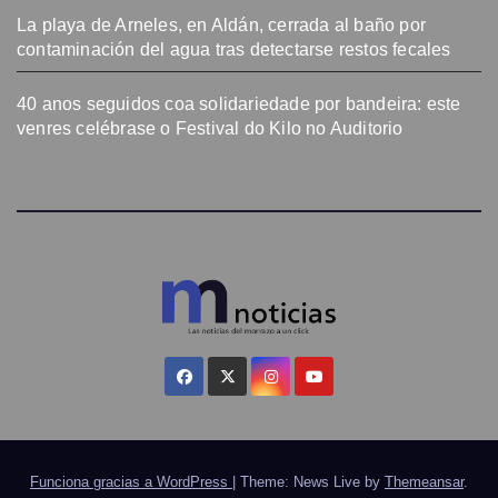
La playa de Arneles, en Aldán, cerrada al baño por
contaminación del agua tras detectarse restos fecales
40 anos seguidos coa solidariedade por bandeira: este
venres celébrase o Festival do Kilo no Auditorio
Funciona gracias a WordPress
|
Theme: News Live by
Themeansar
.