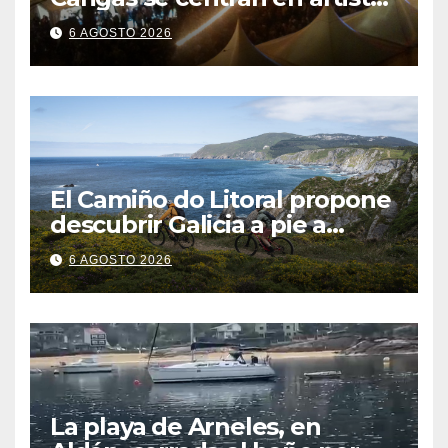
gallegos
6 AGOSTO 2026
El Camiño do Litoral propone
descubrir Galicia a pie a
través de más de 1.300
6 AGOSTO 2026
kilómetros
La playa de Arneles, en