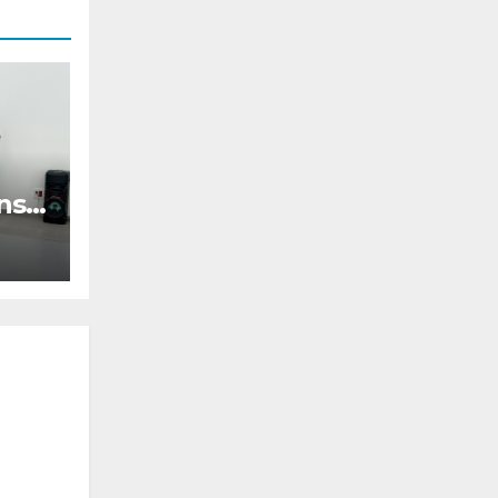
anse
let