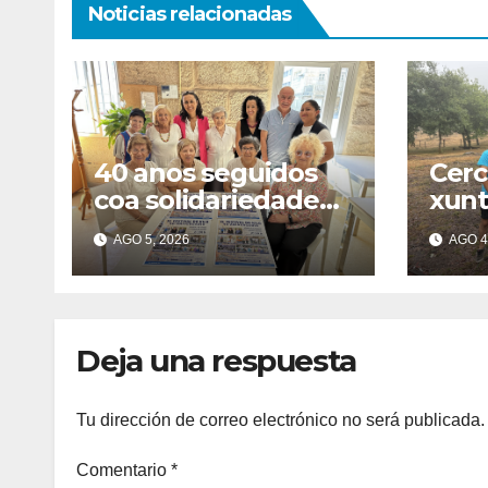
Noticias relacionadas
40 anos seguidos
Cerc
coa solidariedade
xunt
por bandeira: este
das 
AGO 5, 2026
AGO 4
venres celébrase o
Mont
Festival do Kilo no
fin 
Auditorio
Deja una respuesta
Tu dirección de correo electrónico no será publicada.
Comentario
*