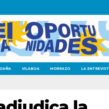
OAÑA
VILABOA
MORRAZO
LA ENTREVIS
adjudica la