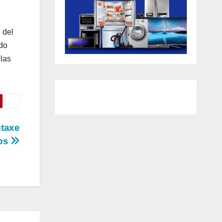
 del
ado
 las
ntaxe
ios