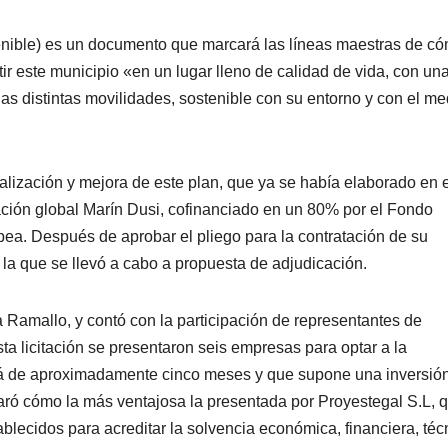
enible) es un documento que marcará las líneas maestras de c
tir este municipio «en un lugar lleno de calidad de vida, con un
s distintas movilidades, sostenible con su entorno y con el me
alización y mejora de este plan, que ya se había elaborado en e
ación global Marín Dusi, cofinanciado en un 80% por el Fondo
ea. Después de aprobar el pliego para la contratación de su
 la que se llevó a cabo a propuesta de adjudicación.
 Ramallo, y contó con la participación de representantes de
sta licitación se presentaron seis empresas para optar a la
será de aproximadamente cinco meses y que supone una inversió
aró cómo la más ventajosa la presentada por Proyestegal S.L, 
lecidos para acreditar la solvencia económica, financiera, téc