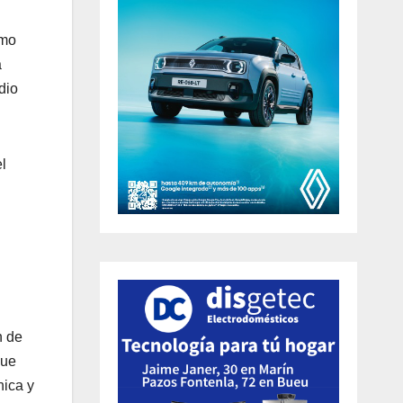
ómo
a
dio
l
n de
que
nica y