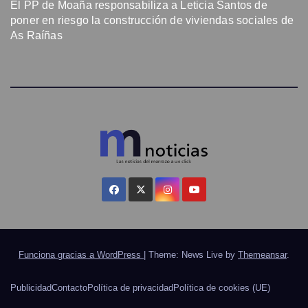
El PP de Moaña responsabiliza a Leticia Santos de
poner en riesgo la construcción de viviendas sociales de
As Raíñas
Funciona gracias a WordPress
|
Theme: News Live by
Themeansar
.
Publicidad
Contacto
Política de privacidad
Política de cookies (UE)