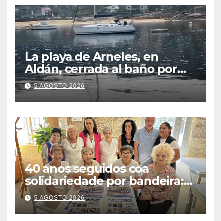
La playa de Arneles, en
Aldán, cerrada al baño por
contaminación del agua tras
5 AGOSTO 2026
detectarse restos fecales
40 anos seguidos coa
solidariedade por bandeira:
este venres celébrase o
5 AGOSTO 2026
Festival do Kilo no Auditorio