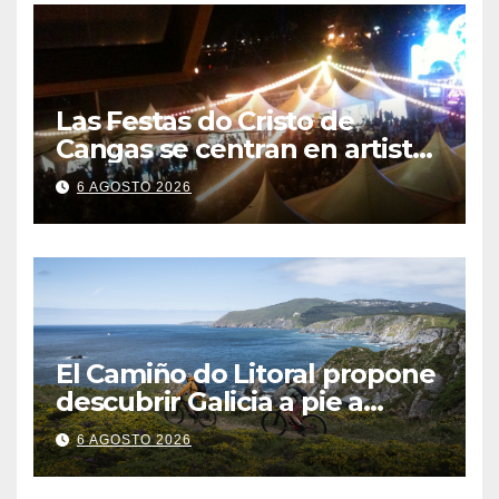
Las Festas do Cristo de
Cangas se centran en artistas
gallegos
6 AGOSTO 2026
El Camiño do Litoral propone
descubrir Galicia a pie a
través de más de 1.300
6 AGOSTO 2026
kilómetros