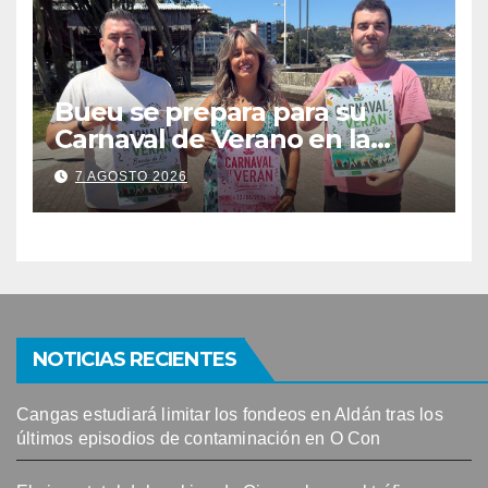
solicitudes de mesas
Bueu se prepara para su
Carnaval de Verano en la
Banda do Río
7 AGOSTO 2026
NOTICIAS RECIENTES
Cangas estudiará limitar los fondeos en Aldán tras los
últimos episodios de contaminación en O Con