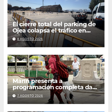
El cierre total del parking de
Ojea colapsa el tráfico en
Cangas
8 AGOSTO 2026
Marín presenta a
programación completa da
Festa Corsaria, que bate
7 AGOSTO 2026
todos os récords de
participación con 100