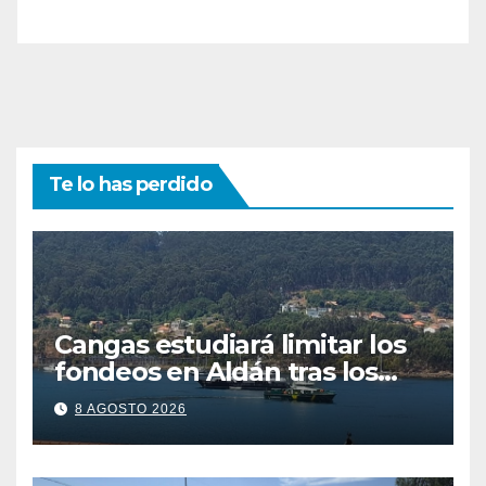
Te lo has perdido
Cangas estudiará limitar los
fondeos en Aldán tras los
últimos episodios de
8 AGOSTO 2026
contaminación en O Con