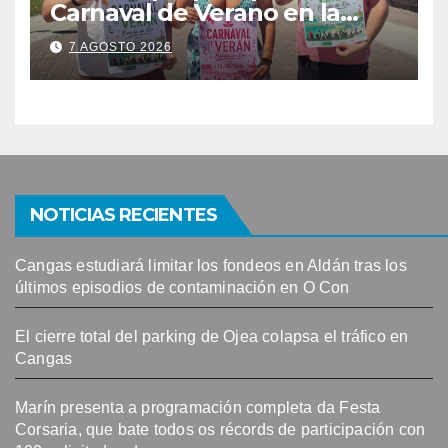
Carnaval de Verano en la
Banda do Río
7 AGOSTO 2026
NOTICIAS RECIENTES
Cangas estudiará limitar los fondeos en Aldán tras los
últimos episodios de contaminación en O Con
El cierre total del parking de Ojea colapsa el tráfico en
Cangas
Marín presenta a programación completa da Festa
Corsaria, que bate todos os récords de participación con