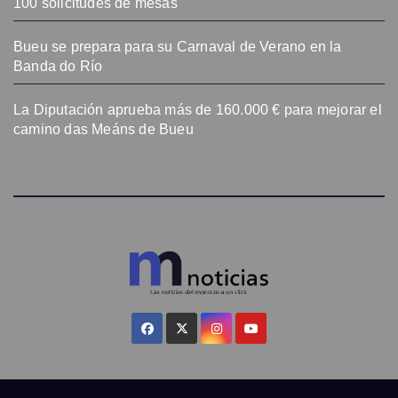
100 solicitudes de mesas
Bueu se prepara para su Carnaval de Verano en la
Banda do Río
La Diputación aprueba más de 160.000 € para mejorar el
camino das Meáns de Bueu