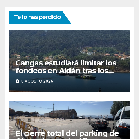
Te lo has perdido
Cangas estudiará limitar los
fondeos en Aldán tras los
últimos episodios de
8 AGOSTO 2026
contaminación en O Con
El cierre total del parking de