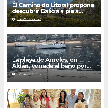
El Camiño do Litoral propone
descubrir Galicia a pie a
través de más de 1.300
6 AGOSTO 2026
kilómetros
La playa de Arneles, en
Aldán, cerrada al baño por
contaminación del agua tras
5 AGOSTO 2026
detectarse restos fecales