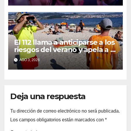
consolidar a Galicia como
gran destino de la música en
directo
El 112 llama a anticiparse a los
riesgos del verano y apela a la
prudencia para evitar
AGO 3, 2026
emergencias
Deja una respuesta
Tu dirección de correo electrónico no será publicada.
Los campos obligatorios están marcados con
*