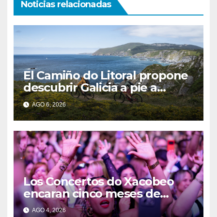
Noticias relacionadas
El Camiño do Litoral propone
descubrir Galicia a pie a
través de más de 1.300
AGO 6, 2026
kilómetros
Los Concertos do Xacobeo
encaran cinco meses de
intensa actividad para
AGO 4, 2026