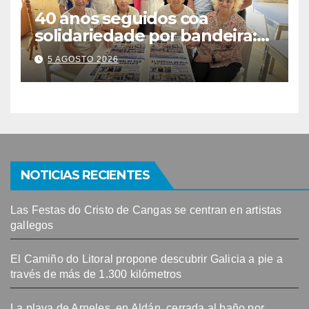
40 anos seguidos coa
solidariedade por bandeira:
este venres celébrase o
5 AGOSTO 2026
Festival do Kilo no Auditorio
NOTICIAS RECIENTES
Las Festas do Cristo de Cangas se centran en artistas
gallegos
El Camiño do Litoral propone descubrir Galicia a pie a
través de más de 1.300 kilómetros
La playa de Arneles, en Aldán, cerrada al baño por