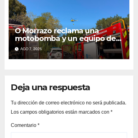
O Morrazo reclama una
motobomba y un equipo de
brigadistas contra incendios
AGO 7, 2026
ante el aumento de conatos
de fuego en la comarca
Deja una respuesta
Tu dirección de correo electrónico no será publicada.
Los campos obligatorios están marcados con
*
Comentario
*