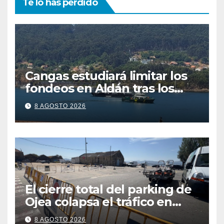
Te lo has perdido
Cangas estudiará limitar los
fondeos en Aldán tras los
últimos episodios de
8 AGOSTO 2026
contaminación en O Con
El cierre total del parking de
Ojea colapsa el tráfico en
Cangas
8 AGOSTO 2026