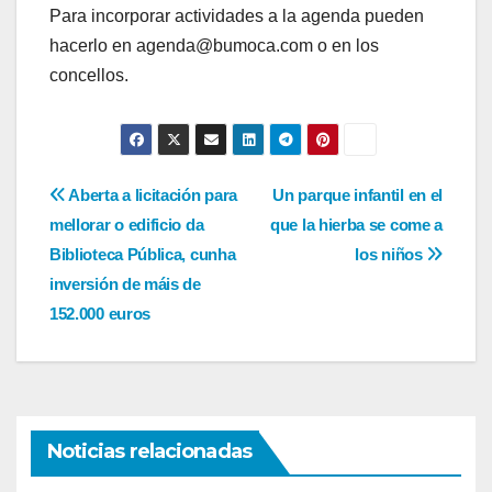
Para incorporar actividades a la agenda pueden
hacerlo en agenda@bumoca.com o en los
concellos.
Navegación
Aberta a licitación para
Un parque infantil en el
mellorar o edificio da
que la hierba se come a
de
Biblioteca Pública, cunha
los niños
entradas
inversión de máis de
152.000 euros
Noticias relacionadas