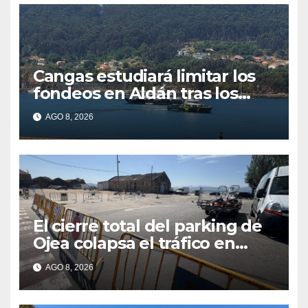
Cangas estudiará limitar los
fondeos en Aldán tras los
últimos episodios de
AGO 8, 2026
contaminación en O Con
El cierre total del parking de
Ojea colapsa el tráfico en
Cangas
AGO 8, 2026