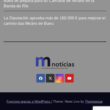
Bueu se prepara para su Carnaval de Verano en la
Banda do Río
La Diputación aprueba más de 160.000 € para mejorar el
camino das Meáns de Bueu
Funciona gracias a WordPress
|
Theme: News Live by
Themeansar
.