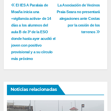
Navegación
El IES A Paralaia de
La Asociación de Vecinos
Moaña inicia una
Praia-Seara no presentará
de
«vigilancia activa» de 14
alegaciones ante Costas
entradas
días a los alumnos del
por la cesión de los
aula B de 3º de la ESO
terrenos
donde hasta ayer acudió el
joven con positivo
provisional y a su círculo
más próximo
Noticias relacionadas