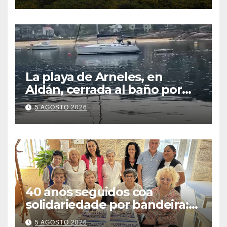
La playa de Arneles, en
Aldán, cerrada al baño por
contaminación del agua tras
5 AGOSTO 2026
detectarse restos fecales
40 anos seguidos coa
solidariedade por bandeira:
este venres celébrase o
5 AGOSTO 2026