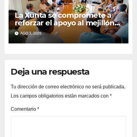
La Xunta se compromete a
reforzar el apoyo al mejillón
de Moaña tras reunirse con
AGO 3, 2026
los bateeiros de Rianosa
Deja una respuesta
Tu dirección de correo electrónico no será publicada.
Los campos obligatorios están marcados con
*
Comentario
*