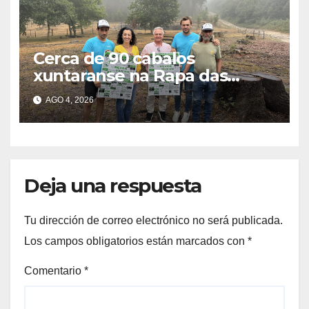
Cerca de 90 cabalos
xuntaranse na Rapa das
Bestas do Monte Gagán esta
AGO 4, 2026
fin de semana
Deja una respuesta
Tu dirección de correo electrónico no será publicada.
Los campos obligatorios están marcados con
*
Comentario
*