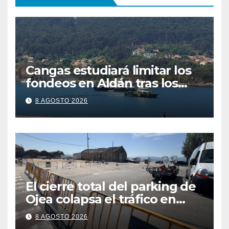
Cangas estudiará limitar los
fondeos en Aldán tras los
últimos episodios de
8 AGOSTO 2026
contaminación en O Con
El cierre total del parking de
Ojea colapsa el tráfico en
Cangas
8 AGOSTO 2026