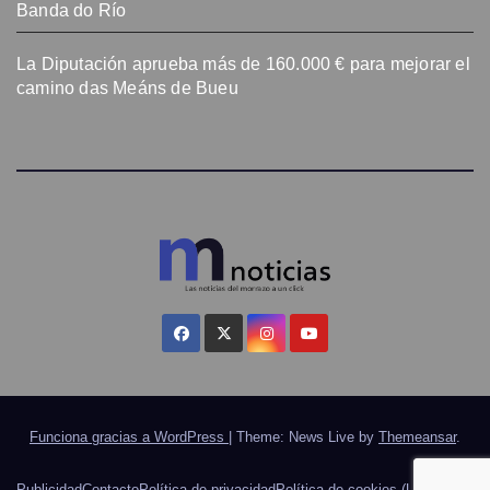
Banda do Río
La Diputación aprueba más de 160.000 € para mejorar el
camino das Meáns de Bueu
Funciona gracias a WordPress
|
Theme: News Live by
Themeansar
.
Publicidad
Contacto
Política de privacidad
Política de cookies (UE)