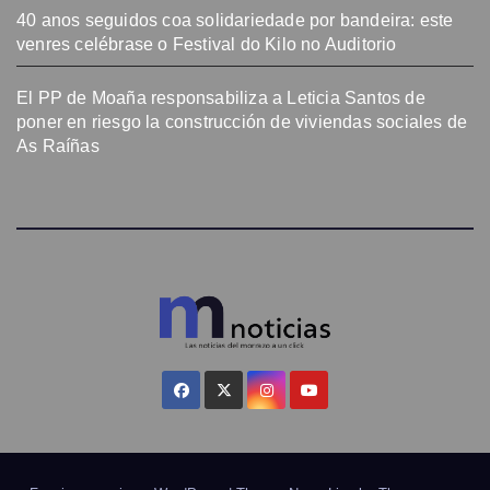
40 anos seguidos coa solidariedade por bandeira: este
venres celébrase o Festival do Kilo no Auditorio
El PP de Moaña responsabiliza a Leticia Santos de
poner en riesgo la construcción de viviendas sociales de
As Raíñas