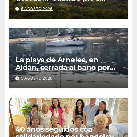
través de más de 1.300
6 AGOSTO 2026
kilómetros
La playa de Arneles, en
Aldán, cerrada al baño por
contaminación del agua tras
5 AGOSTO 2026
detectarse restos fecales
40 anos seguidos coa
solidariedade por bandeira: