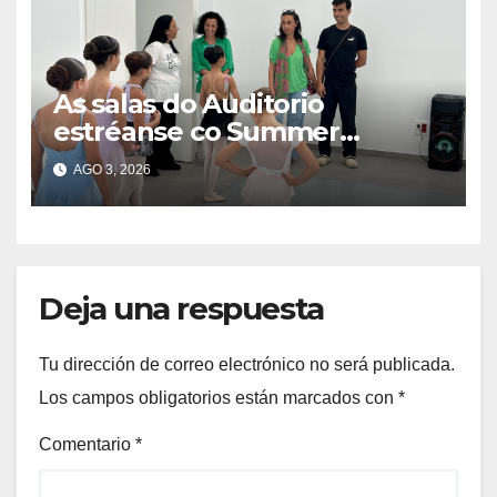
As salas do Auditorio
estréanse co Summer
Intensive do Ballet de Galicia
AGO 3, 2026
Deja una respuesta
Tu dirección de correo electrónico no será publicada.
Los campos obligatorios están marcados con
*
Comentario
*