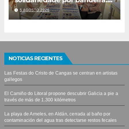
este venres celébrase o
5 AGOSTO 2026
Festival do Kilo no Auditorio
NOTICIAS RECIENTES
Las Festas do Cristo de Cangas se centran en artistas
gallegos
El Camiño do Litoral propone descubrir Galicia a pie a
través de más de 1.300 kilómetros
La playa de Arneles, en Aldán, cerrada al baño por
contaminación del agua tras detectarse restos fecales