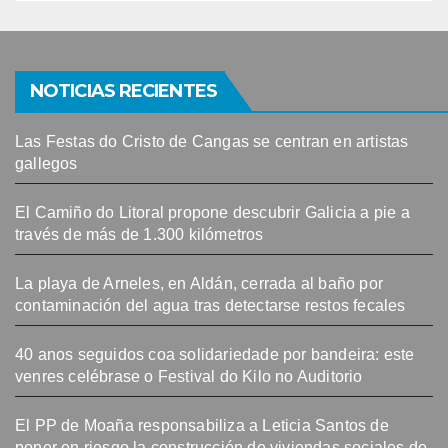
NOTICIAS RECIENTES
Las Festas do Cristo de Cangas se centran en artistas
gallegos
El Camiño do Litoral propone descubrir Galicia a pie a
través de más de 1.300 kilómetros
La playa de Arneles, en Aldán, cerrada al baño por
contaminación del agua tras detectarse restos fecales
40 anos seguidos coa solidariedade por bandeira: este
venres celébrase o Festival do Kilo no Auditorio
El PP de Moaña responsabiliza a Leticia Santos de
poner en riesgo la construcción de viviendas sociales de