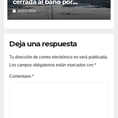
cerrada al baño por
contaminación del agua tras
AGO 5, 2026
detectarse restos fecales
Deja una respuesta
Tu dirección de correo electrónico no será publicada.
Los campos obligatorios están marcados con
*
Comentario
*