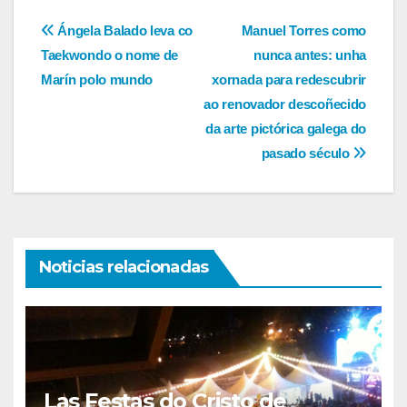
Navegación
Ángela Balado leva co
Manuel Torres como
Taekwondo o nome de
nunca antes: unha
de
Marín polo mundo
xornada para redescubrir
entradas
ao renovador descoñecido
da arte pictórica galega do
pasado século
Noticias relacionadas
Las Festas do Cristo de