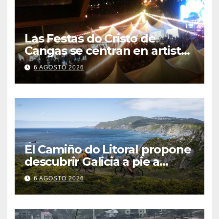
Las Festas do Cristo de
Cangas se centran en artistas
gallegos
6 AGOSTO 2026
El Camiño do Litoral propone
descubrir Galicia a pie a
través de más de 1.300
6 AGOSTO 2026
kilómetros