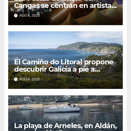
Cangas se centran en artistas
gallegos
AGO 6, 2026
El Camiño do Litoral propone
descubrir Galicia a pie a
través de más de 1.300
AGO 6, 2026
kilómetros
La playa de Arneles, en Aldán,