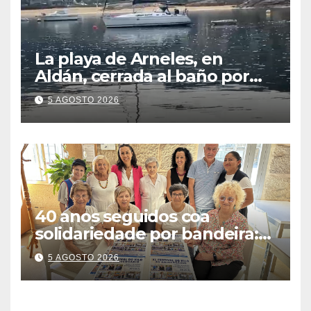
La playa de Arneles, en
Aldán, cerrada al baño por
contaminación del agua tras
5 AGOSTO 2026
detectarse restos fecales
40 anos seguidos coa
solidariedade por bandeira:
este venres celébrase o
5 AGOSTO 2026
Festival do Kilo no Auditorio