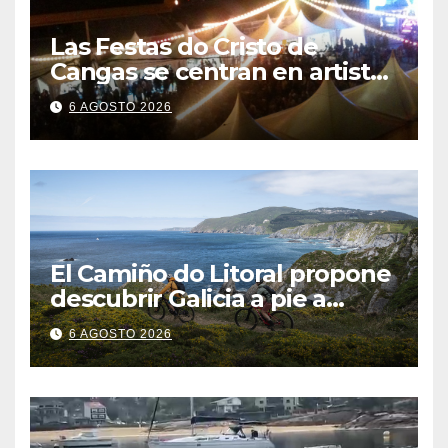
Las Festas do Cristo de
Cangas se centran en artistas
gallegos
6 AGOSTO 2026
El Camiño do Litoral propone
descubrir Galicia a pie a
través de más de 1.300
6 AGOSTO 2026
kilómetros