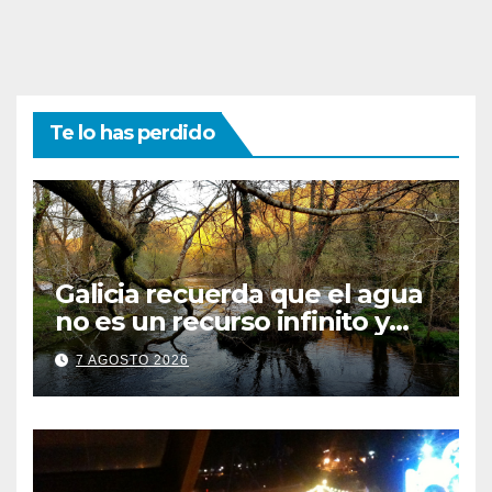
Te lo has perdido
Galicia recuerda que el agua
no es un recurso infinito y
apela a convertir el ahorro en
7 AGOSTO 2026
un hábito diario