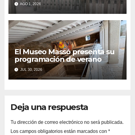
quejas vecinales por su cierre
AGO 1, 2026
durante el SonRías Baixas
El Museo Massó presenta su
programación de verano
JUL 30, 2026
Deja una respuesta
Tu dirección de correo electrónico no será publicada.
Los campos obligatorios están marcados con
*