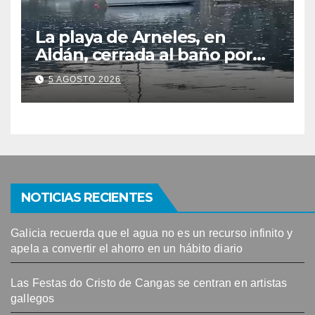
La playa de Arneles, en
Aldán, cerrada al baño por
contaminación del agua tras
5 AGOSTO 2026
detectarse restos fecales
NOTICIAS RECIENTES
Galicia recuerda que el agua no es un recurso infinito y
apela a convertir el ahorro en un hábito diario
Las Festas do Cristo de Cangas se centran en artistas
gallegos