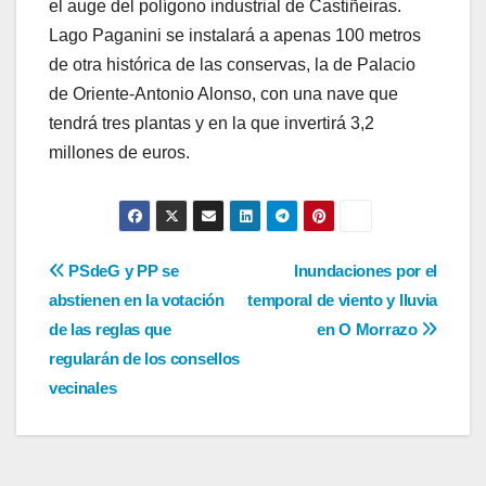
el auge del polígono industrial de Castiñeiras.
Lago Paganini se instalará a apenas 100 metros
de otra histórica de las conservas, la de Palacio
de Oriente-Antonio Alonso, con una nave que
tendrá tres plantas y en la que invertirá 3,2
millones de euros.
Navegación
PSdeG y PP se
Inundaciones por el
abstienen en la votación
temporal de viento y lluvia
de
de las reglas que
en O Morrazo
entradas
regularán de los consellos
vecinales