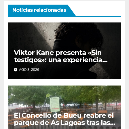
Noticias relacionadas
Viktor Kane presenta «Sin
testigos»: una experiencia
inmersiva que reinventa la
AGO 3, 2026
presentación literaria en
Bueu
El Concello de Bueu reabre el
parque de As Lagoas tras las