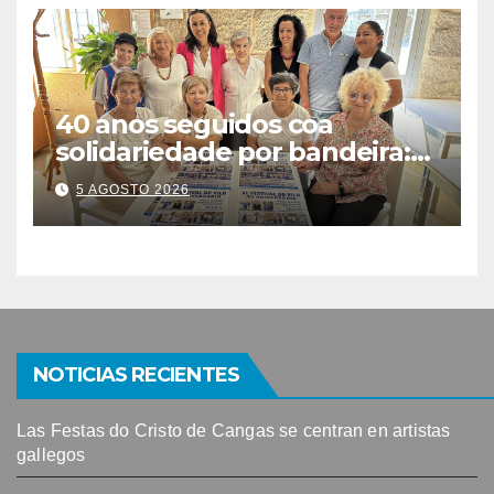
40 anos seguidos coa
solidariedade por bandeira:
este venres celébrase o
5 AGOSTO 2026
Festival do Kilo no Auditorio
NOTICIAS RECIENTES
Las Festas do Cristo de Cangas se centran en artistas
gallegos