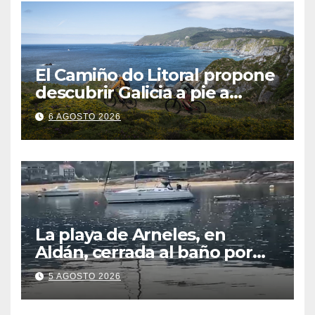
El Camiño do Litoral propone
descubrir Galicia a pie a
través de más de 1.300
6 AGOSTO 2026
kilómetros
La playa de Arneles, en
Aldán, cerrada al baño por
contaminación del agua tras
5 AGOSTO 2026
detectarse restos fecales