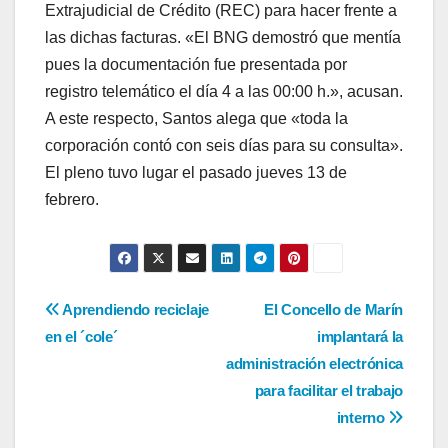
Extrajudicial de Crédito (REC) para hacer frente a
las dichas facturas. «El BNG demostró que mentía
pues la documentación fue presentada por
registro telemático el día 4 a las 00:00 h.», acusan.
A este respecto, Santos alega que «toda la
corporación contó con seis días para su consulta».
El pleno tuvo lugar el pasado jueves 13 de
febrero.
Navegación
Aprendiendo reciclaje
El Concello de Marín
en el ´cole´
implantará la
de
administración electrónica
entradas
para facilitar el trabajo
interno