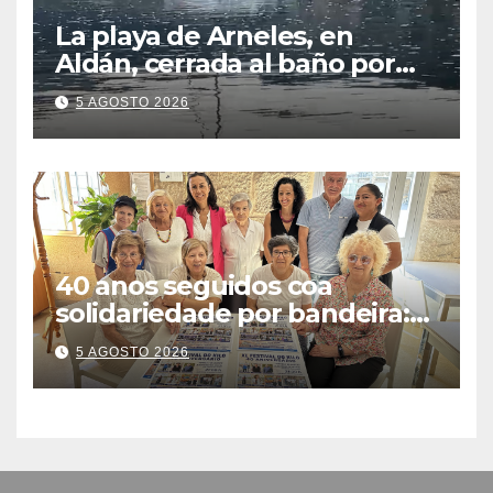
La playa de Arneles, en
Aldán, cerrada al baño por
contaminación del agua tras
5 AGOSTO 2026
detectarse restos fecales
40 anos seguidos coa
solidariedade por bandeira:
este venres celébrase o
5 AGOSTO 2026
Festival do Kilo no Auditorio