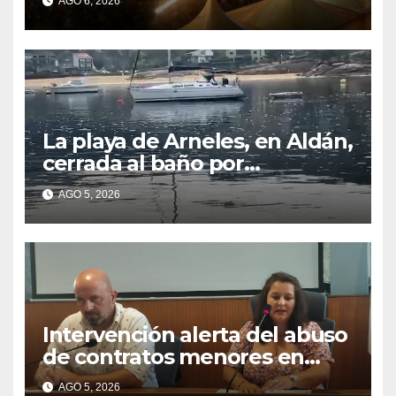
AGO 6, 2026
La playa de Arneles, en Aldán,
cerrada al baño por
contaminación del agua tras
AGO 5, 2026
detectarse restos fecales
Intervención alerta del abuso
de contratos menores en
2025
AGO 5, 2026