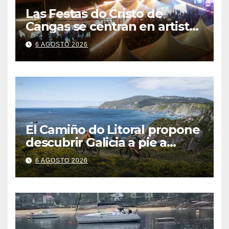
Las Festas do Cristo de
Cangas se centran en artistas
gallegos
6 AGOSTO 2026
El Camiño do Litoral propone
descubrir Galicia a pie a
través de más de 1.300
6 AGOSTO 2026
kilómetros