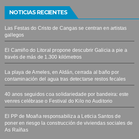
NOTICIAS RECIENTES
Las Festas do Cristo de Cangas se centran en artistas
gallegos
El Camiño do Litoral propone descubrir Galicia a pie a
través de más de 1.300 kilómetros
La playa de Arneles, en Aldán, cerrada al baño por
contaminación del agua tras detectarse restos fecales
40 anos seguidos coa solidariedade por bandeira: este
venres celébrase o Festival do Kilo no Auditorio
El PP de Moaña responsabiliza a Leticia Santos de
poner en riesgo la construcción de viviendas sociales de
As Raíñas