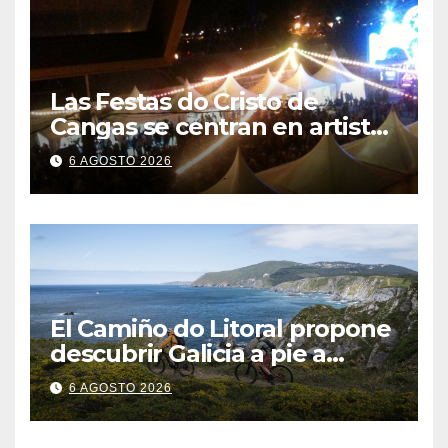
Las Festas do Cristo de
Cangas se centran en artistas
gallegos
6 AGOSTO 2026
El Camiño do Litoral propone
descubrir Galicia a pie a
través de más de 1.300
6 AGOSTO 2026
kilómetros