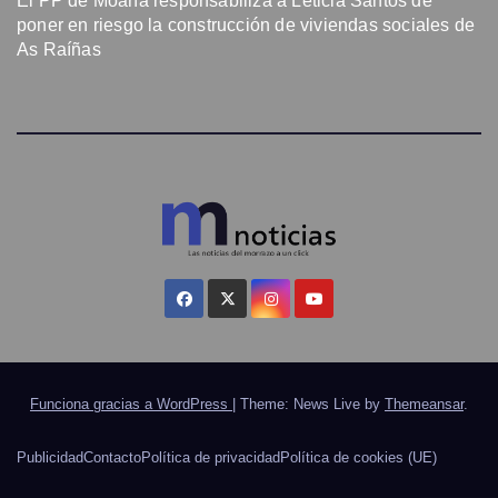
El PP de Moaña responsabiliza a Leticia Santos de
poner en riesgo la construcción de viviendas sociales de
As Raíñas
Funciona gracias a WordPress
|
Theme: News Live by
Themeansar
.
Publicidad
Contacto
Política de privacidad
Política de cookies (UE)