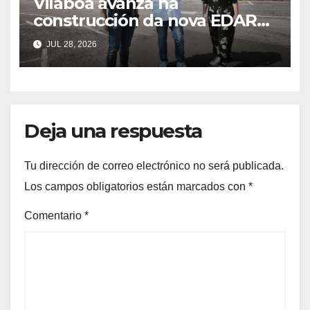
Vilaboa avanza na
construcción da nova EDAR
de Arcade nun acordo
JUL 28, 2026
estratéxico para o
saneamento da ría
Deja una respuesta
Tu dirección de correo electrónico no será publicada.
Los campos obligatorios están marcados con
*
Comentario
*