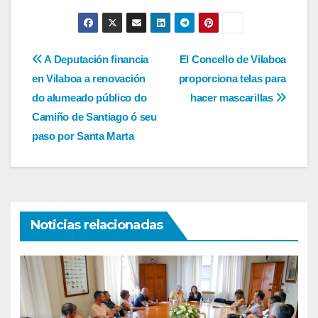
Navegación
A Deputación financia
El Concello de Vilaboa
en Vilaboa a renovación
proporciona telas para
de
do alumeado público do
hacer mascarillas
entradas
Camiño de Santiago ó seu
paso por Santa Marta
Noticias relacionadas