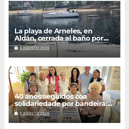
La playa de Arneles, en
Aldán, cerrada al baño por
contaminación del agua tras
5 AGOSTO 2026
detectarse restos fecales
40 anos seguidos coa
solidariedade por bandeira:
este venres celébrase o
5 AGOSTO 2026
Festival do Kilo no Auditorio