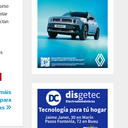
curso
star
ctan
os
 máis
 para
zas