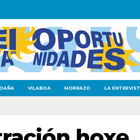
OAÑA
VILABOA
MORRAZO
LA ENTREVIS
ración hoxe