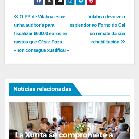
Navegación
O PP de Vilaboa esixe
Vilaboa devolve o
unha auditoría para
esplendor ao Forno do Cal
de
fiscalizar 660000 euros en
co remate da súa
entradas
gastos que César Poza
rehabilitación
«non consegue xustificar»
Noticias relacionadas
La Xunta se compromete a