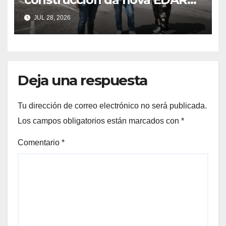
de Arcade nun acordo
JUL 28, 2026
estratéxico para o
saneamento da ría
Deja una respuesta
Tu dirección de correo electrónico no será publicada.
Los campos obligatorios están marcados con
*
Comentario
*