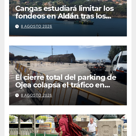
Cangas estudiará limitar los
fondeos en Aldán tras los
últimos episodios de
8 AGOSTO 2026
contaminación en O Con
El cierre total del parking de
Ojea colapsa el tráfico en
Cangas
8 AGOSTO 2026