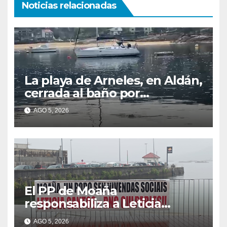
Noticias relacionadas
La playa de Arneles, en Aldán,
cerrada al baño por
contaminación del agua tras
AGO 5, 2026
detectarse restos fecales
El PP de Moaña
responsabiliza a Leticia
Santos de poner en riesgo la
AGO 5, 2026