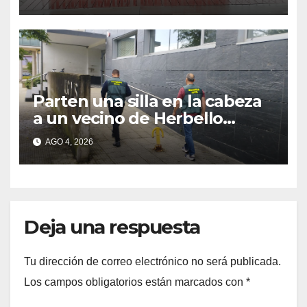
construcción de viviendas
sociales de As Raíñas
Parten una silla en la cabeza
a un vecino de Herbello
durante una pelea en su
AGO 4, 2026
vivienda
Deja una respuesta
Tu dirección de correo electrónico no será publicada.
Los campos obligatorios están marcados con
*