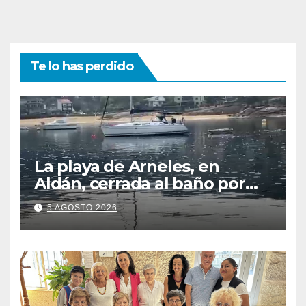
Te lo has perdido
La playa de Arneles, en
Aldán, cerrada al baño por
contaminación del agua tras
5 AGOSTO 2026
detectarse restos fecales