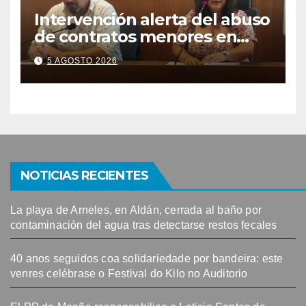
Intervención alerta del abuso
de contratos menores en
2025
5 AGOSTO 2026
NOTICIAS RECIENTES
La playa de Arneles, en Aldán, cerrada al baño por
contaminación del agua tras detectarse restos fecales
40 anos seguidos coa solidariedade por bandeira: este
venres celébrase o Festival do Kilo no Auditorio