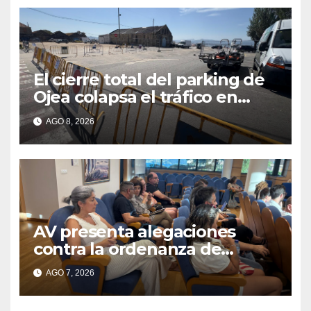
El cierre total del parking de
Ojea colapsa el tráfico en
Cangas
AGO 8, 2026
AV presenta alegaciones
contra la ordenanza de
residuos del Morrazo por
AGO 7, 2026
considerar que impone
cargas “desproporcionadas”