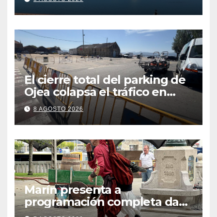
contaminación en O Con
El cierre total del parking de
Ojea colapsa el tráfico en
Cangas
8 AGOSTO 2026
Marín presenta a
programación completa da
Festa Corsaria, que bate