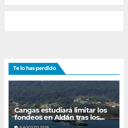
Te lo has perdido
Cangas estudiará limitar los
fondeos en Aldán tras los
últimos episodios de
8 AGOSTO 2026