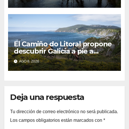
un hábito diario
El Camiño do Litoral propone
descubrir Galicia a pie a
través de más de 1.300
AGO 6, 2026
kilómetros
Deja una respuesta
Tu dirección de correo electrónico no será publicada.
Los campos obligatorios están marcados con
*