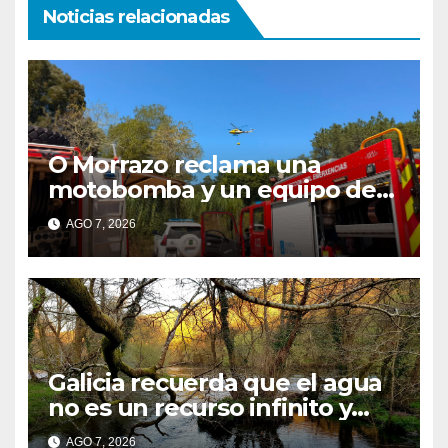
Noticias relacionadas
O Morrazo reclama una
motobomba y un equipo de
brigadistas contra incendios
AGO 7, 2026
ante el aumento de conatos
de fuego en la comarca
Galicia recuerda que el agua
no es un recurso infinito y
apela a convertir el ahorro en
AGO 7, 2026