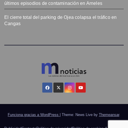
últimos episodios de contaminación en Arneles
El cierre total del parking de Ojea colapsa el tráfico en
Cangas
Funciona gracias a WordPress
|
Theme: News Live by
Themeansar
.