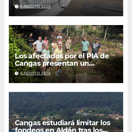
Cristo se traduzca en unas
9 AGOSTO 2026
fiestas más plurales
Los afectados por el PIA de
Cangas presentan un
recurso: “Lo vamos a luchar”
9 AGOSTO 2026
Cangas estudiará limitar los
fondeos en Aldán tras los