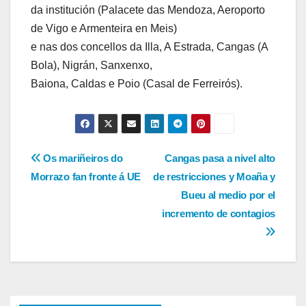
da institución (Palacete das Mendoza, Aeroporto
de Vigo e Armenteira en Meis)
e nas dos concellos da Illa, A Estrada, Cangas (A
Bola), Nigrán, Sanxenxo,
Baiona, Caldas e Poio (Casal de Ferreirós).
Navegación
Os mariñeiros do
Cangas pasa a nivel alto
Morrazo fan fronte á UE
de restricciones y Moaña y
de
Bueu al medio por el
entradas
incremento de contagios