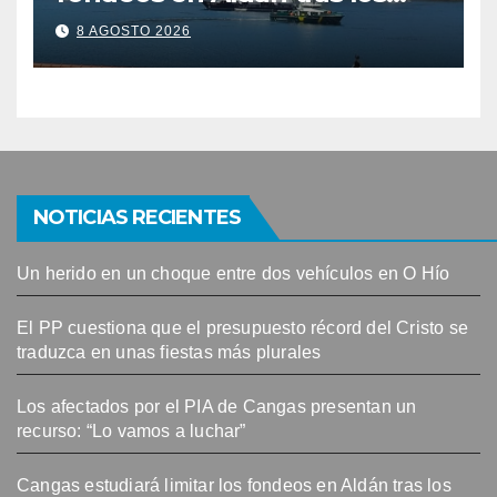
últimos episodios de
8 AGOSTO 2026
contaminación en Arneles
NOTICIAS RECIENTES
Un herido en un choque entre dos vehículos en O Hío
El PP cuestiona que el presupuesto récord del Cristo se
traduzca en unas fiestas más plurales
Los afectados por el PIA de Cangas presentan un
recurso: “Lo vamos a luchar”
Cangas estudiará limitar los fondeos en Aldán tras los