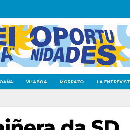
OAÑA
VILABOA
MORRAZO
LA ENTREVIS
aiñera da SD