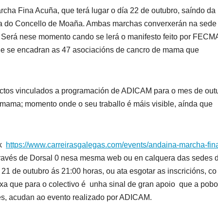
cha Fina Acuña, que terá lugar o día 22 de outubro, saíndo da
za do Concello de Moaña. Ambas marchas converxerán na sede
Será nese momento cando se lerá o manifesto feito por FECM
e se encadran as 47 asociacións de cancro de mama que
 actos vinculados a programación de ADICAM para o mes de out
e mama; momento onde o seu traballo é máis visible, aínda que
nk
https://www.carreirasgalegas.com/events/andaina-marcha-fin
 través de Dorsal 0 nesa mesma web ou en calquera das sedes 
 21 de outubro ás 21:00 horas, ou ata esgotar as inscricións, co 
 xa que para o colectivo é unha sinal de gran apoio que a pob
ofes, acudan ao evento realizado por ADICAM.