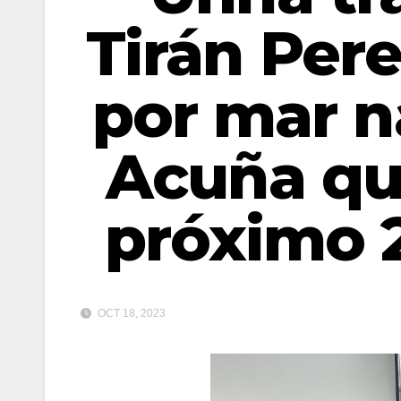
Tirán Pere
por mar n
Acuña que
próximo 
OCT 18, 2023