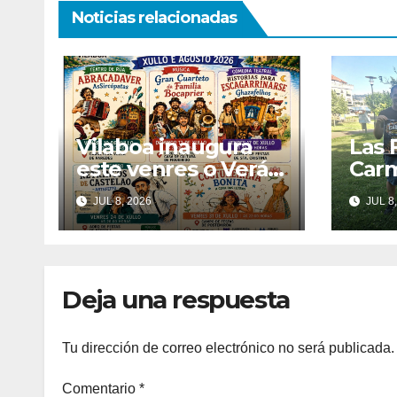
Noticias relacionadas
Vilaboa inaugura
Las 
este venres o Verán
Car
Cultural 2026 con
ya t
JUL 8, 2026
JUL 8,
teatro, música, cine
musi
e tradición
llam
cola
veci
Deja una respuesta
Tu dirección de correo electrónico no será publicada.
Comentario
*