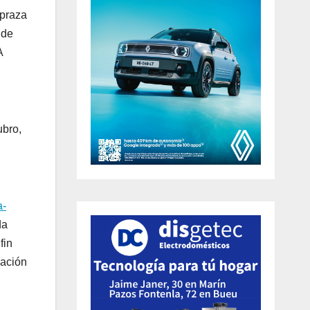
 praza
 de
A
ubro,
a-
da
fin
oación