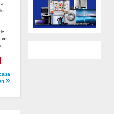
 a
to
 de
dores.
a.
acaba
lón