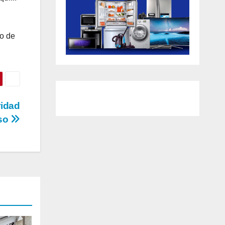
no de
ridad
uso