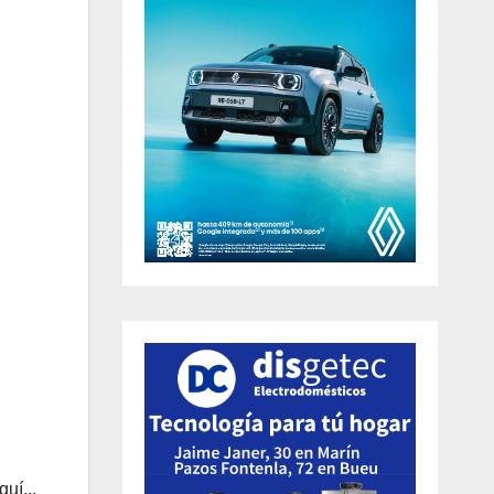
uí...