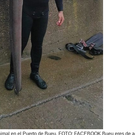
 animal en el Puerto de Bueu. FOTO: FACEBOOK Bueu eres de aq