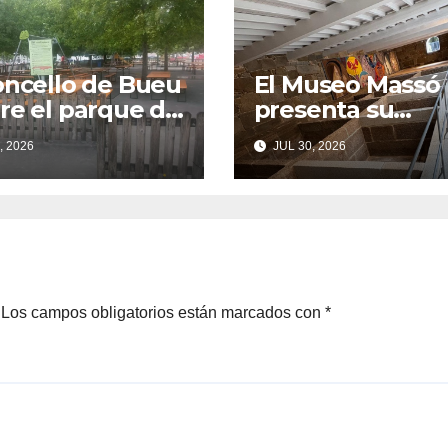
oncello de Bueu
El Museo Massó
re el parque de
presenta su
agoas tras las
programación d
, 2026
JUL 30, 2026
as vecinales
verano
su cierre
nte el SonRías
as
Los campos obligatorios están marcados con
*