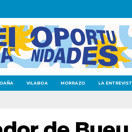
OAÑA
VILABOA
MORRAZO
LA ENTREVIS
ador de Bueu