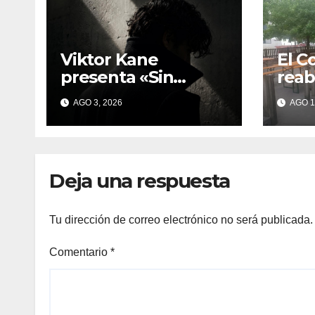
Viktor Kane
El C
presenta «Sin
reab
testigos»: una
As L
AGO 3, 2026
AGO 1
experiencia
quej
inmersiva que
por 
reinventa la
dura
presentación
Baix
Deja una respuesta
literaria en Bueu
Tu dirección de correo electrónico no será publicada.
Comentario
*