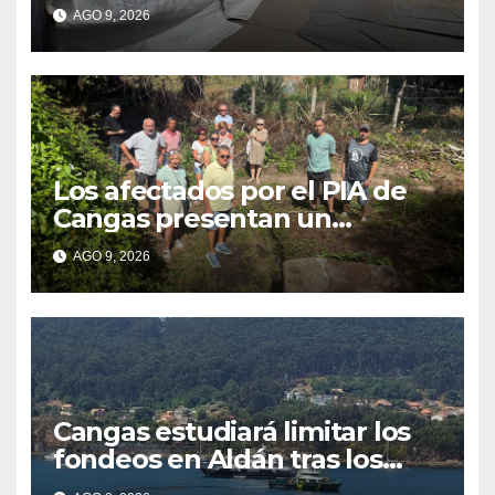
se traduzca en unas fiestas
AGO 9, 2026
más plurales
Los afectados por el PIA de
Cangas presentan un
recurso: “Lo vamos a luchar”
AGO 9, 2026
Cangas estudiará limitar los
fondeos en Aldán tras los
últimos episodios de