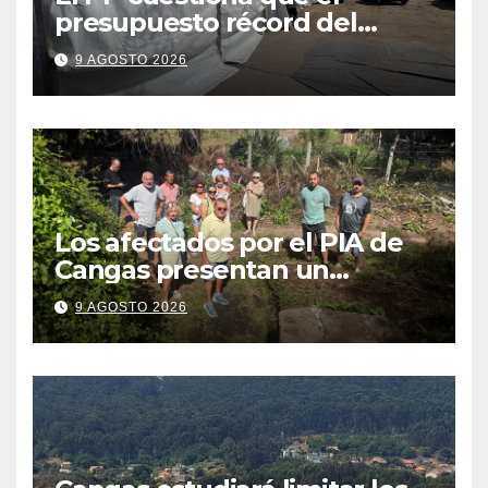
presupuesto récord del
Cristo se traduzca en unas
9 AGOSTO 2026
fiestas más plurales
Los afectados por el PIA de
Cangas presentan un
recurso: “Lo vamos a luchar”
9 AGOSTO 2026