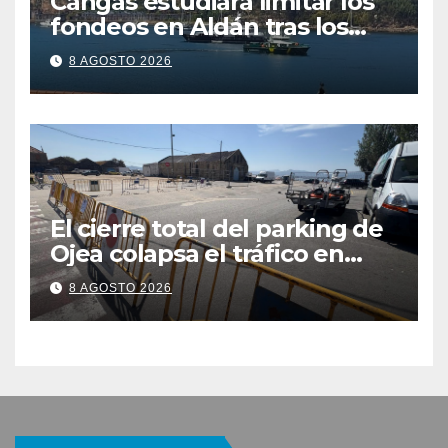
Cangas estudiará limitar los
fondeos en Aldán tras los
últimos episodios de
8 AGOSTO 2026
contaminación en Arneles
El cierre total del parking de
Ojea colapsa el tráfico en
Cangas
8 AGOSTO 2026