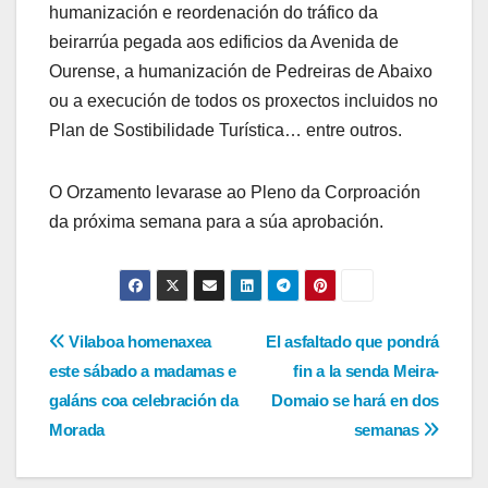
humanización e reordenación do tráfico da
beirarrúa pegada aos edificios da Avenida de
Ourense, a humanización de Pedreiras de Abaixo
ou a execución de todos os proxectos incluidos no
Plan de Sostibilidade Turística… entre outros.
O Orzamento levarase ao Pleno da Corproación
da próxima semana para a súa aprobación.
Navegación
Vilaboa homenaxea
El asfaltado que pondrá
este sábado a madamas e
fin a la senda Meira-
de
galáns coa celebración da
Domaio se hará en dos
entradas
Morada
semanas