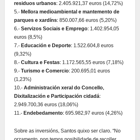
residuos urbanos
: 2.405.921,37 euros (14,72%)
5.-
Mellora medioambiental e mantemento de
parques e xardíns
: 850.007,66 euros (5,20%)
6.-
Servizos Sociais e Emprego
: 1.402.954,05
euros (8,5%)
7.-
Educación e Deporte
: 1.522.604,8 euros
(9,32%)
8.-
Cultura e Festas
: 1.172.565,55 euros (7,18%)
9.-
Turismo e Comercio
: 200.695,01 euros
(1,23%)
10.-
Administración xeral do Concello,
Dixitalización e Participación cidadá
:
2.949.700,36 euros (18,06%)
11.-
Endebedamento
: 695.982,97 euros (4,26%)
Sobre as inversións, Santos quixo ser claro. “No
orzamento, non temos posibilidade de recoller