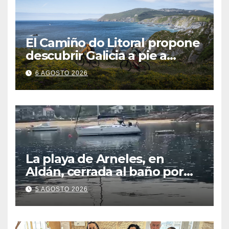
El Camiño do Litoral propone
descubrir Galicia a pie a
través de más de 1.300
6 AGOSTO 2026
kilómetros
La playa de Arneles, en
Aldán, cerrada al baño por
contaminación del agua tras
5 AGOSTO 2026
detectarse restos fecales