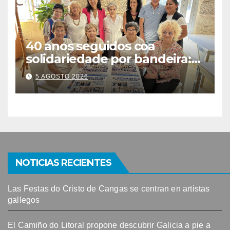
40 anos seguidos coa
solidariedade por bandeira:
este venres celébrase o
5 AGOSTO 2026
Festival do Kilo no Auditorio
NOTICIAS RECIENTES
Las Festas do Cristo de Cangas se centran en artistas
gallegos
El Camiño do Litoral propone descubrir Galicia a pie a