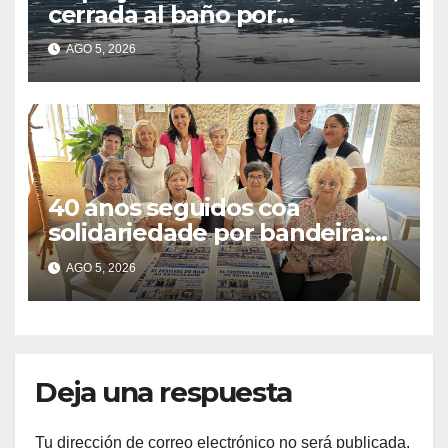
cerrada al baño por
contaminación del agua tras
AGO 5, 2026
detectarse restos fecales
40 anos seguidos coa
solidariedade por bandeira:
este venres celébrase o
AGO 5, 2026
Festival do Kilo no Auditorio
Deja una respuesta
Tu dirección de correo electrónico no será publicada.