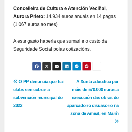
Concelleira de Cultura e Atención Veciñal,
Aurora Prieto:
14.934 euros anuais en 14 pagas
(1.067 euros ao mes)
A este gasto habería que sumarlle o custo da
Seguridade Social polas cotizacións.
Navegación
O PP denuncia que hai
A Xunta adxudica por
clubs sen cobrar a
máis de 570.000 euros a
de
subvención municipal do
execución das obras do
entradas
2022
aparcadoiro disuasorio na
zona de Ameal, en Marín