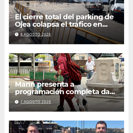
El cierre total del parking de
Ojea colapsa el tráfico en
Cangas
8 AGOSTO 2026
Marín presenta a
programación completa da
Festa Corsaria, que bate
7 AGOSTO 2026
todos os récords de
participación con 100
solicitudes de mesas