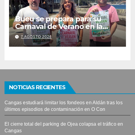
Bueu se prepara para su
Carnaval de Verano en la
Banda do Río
7 AGOSTO 2026
NOTICIAS RECIENTES
Cangas estudiará limitar los fondeos en Aldán tras los
últimos episodios de contaminación en O Con
El cierre total del parking de Ojea colapsa el tráfico en
Cangas