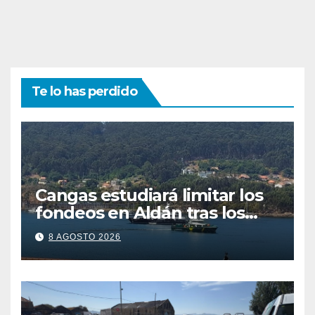
Te lo has perdido
Cangas estudiará limitar los
fondeos en Aldán tras los
últimos episodios de
8 AGOSTO 2026
contaminación en O Con