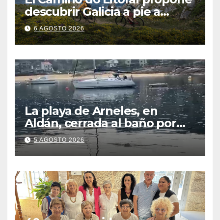
descubrir Galicia a pie a
través de más de 1.300
6 AGOSTO 2026
kilómetros
La playa de Arneles, en
Aldán, cerrada al baño por
contaminación del agua tras
5 AGOSTO 2026
detectarse restos fecales