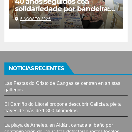
40 anos seguidos coa
solidariedade por bandeira:
este venres celébrase o
5 AGOSTO 2026
Festival do Kilo no Auditorio
NOTICIAS RECIENTES
Las Festas do Cristo de Cangas se centran en artistas
gallegos
El Camiño do Litoral propone descubrir Galicia a pie a
través de más de 1.300 kilómetros
La playa de Arneles, en Aldán, cerrada al baño por
contaminación del agua tras detectarse restos fecales