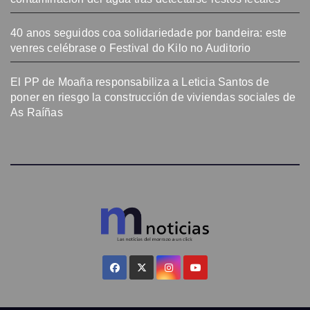
40 anos seguidos coa solidariedade por bandeira: este
venres celébrase o Festival do Kilo no Auditorio
El PP de Moaña responsabiliza a Leticia Santos de
poner en riesgo la construcción de viviendas sociales de
As Raíñas