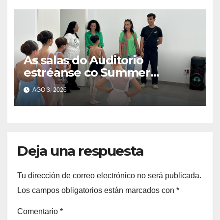
As salas do Auditorio
estréanse co Summer
Intensive do Ballet de Galicia
AGO 3, 2026
Deja una respuesta
Tu dirección de correo electrónico no será publicada.
Los campos obligatorios están marcados con
*
Comentario
*